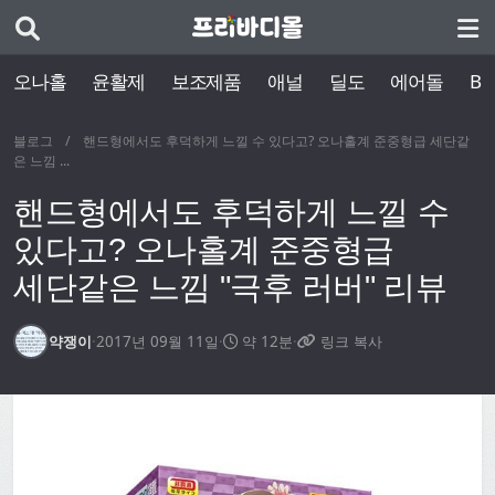
오나홀
윤활제
보조제품
애널
딜도
에어돌
BD
블로그
/
핸드형에서도 후덕하게 느낄 수 있다고? 오나홀계 준중형급 세단같
은 느낌 ...
핸드형에서도 후덕하게 느낄 수
있다고? 오나홀계 준중형급
세단같은 느낌 "극후 러버" 리뷰
약쟁이
·
2017년 09월 11일
·
약 12분
·
링크 복사