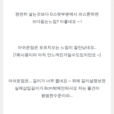
완전히 넣는것보다 G스팟부분에서 피스톤하면
쓰다듬는느낌? 이좋네요 ~ !
아쉬운점은 포르치오는 느낌이 잘안났네요..
[1회사용이라 아직 안느껴진거일수도있지만요 ~]
아쉬운점은... 길이가 너무 짧네요 ~ 위에 길이설명보면
실제삽입길이가 8cm밖에안되서요 저는 물건이
평범한수준이라...