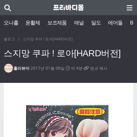
오나홀
윤활제
보조제품
애널
딜도
에어돌
BD
블로그
/
스지망 쿠파 ! 로아[HARD버전]
스지망 쿠파 ! 로아[HARD버전]
홀리뷰어
·
2017년 01월 06일
·
약 4분
·
링크 복사