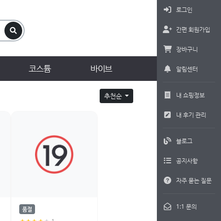
로그인
간편 회원가입
장바구니
코스튬
바이브
알림센터
내 쇼핑정보
추천순
내 후기 관리
블로그
공지사항
자주 묻는 질문
1:1 문의
품절