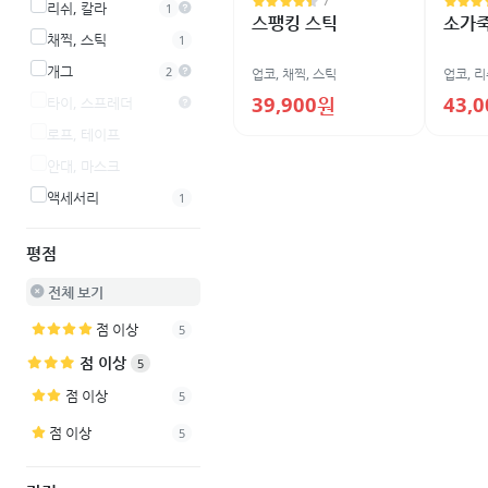
7
리쉬, 칼라
1
스팽킹 스틱
소가죽
채찍, 스틱
1
개그
2
업코
,
채찍, 스틱
업코
,
리
39,900원
43,
타이, 스프레더
로프, 테이프
안대, 마스크
액세서리
1
평점
전체 보기
점 이상
5
점 이상
5
점 이상
5
점 이상
5