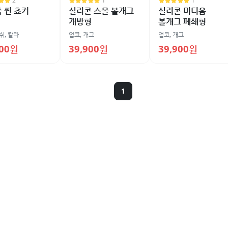
2
1
1
 씬 쵸커
실리콘 스몰 볼개그
실리콘 미디움
개방형
볼개그 폐쇄형
쉬, 칼라
업코
,
개그
업코
,
개그
000원
39,900원
39,900원
1