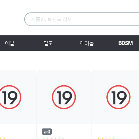
BDSM
애널
딜도
에어돌
품절