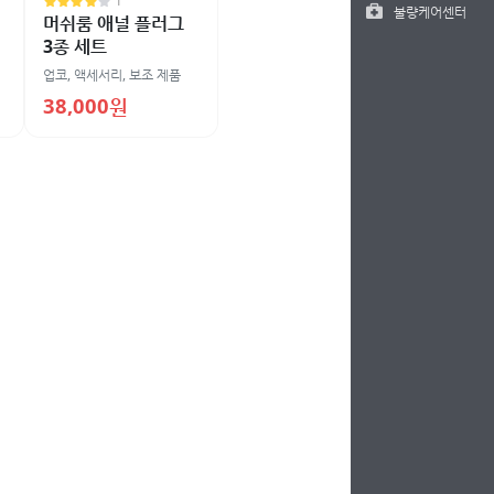
1
불량케어센터
머쉬룸 애널 플러그
3종 세트
업코
,
액세서리
,
보조 제품
38,000원