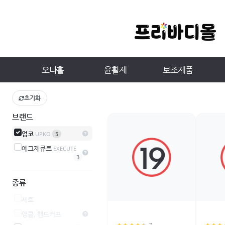
오나홀
윤활제
보조제품
초기화
브랜드
업코
UPKO
5
에그제큐트
EXECUTE
3
종류
세트
앵클, 핸드커프