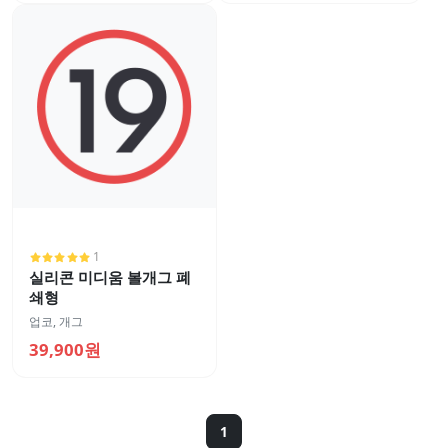
1
실리콘 미디움 볼개그 폐
쇄형
업코
,
개그
39,900원
1