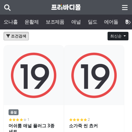
오나홀
윤활제
보조제품
애널
딜도
에어돌
BD
조건검색
최신순
품절
1
2
머쉬룸 애널 플러그 3종
소가죽 씬 쵸커
세트