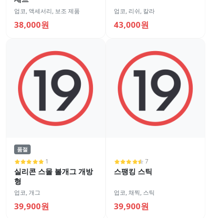
업코
,
액세서리
,
보조 제품
업코
,
리쉬, 칼라
38,000원
43,000원
품절
1
7
실리콘 스몰 볼개그 개방
스팽킹 스틱
형
업코
,
개그
업코
,
채찍, 스틱
39,900원
39,900원