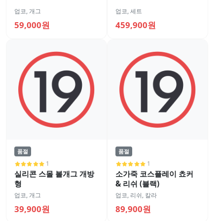
업코
,
개그
업코
,
세트
59,000원
459,900원
품절
품절
1
1
실리콘 스몰 볼개그 개방
소가죽 코스플레이 쵸커
형
& 리쉬 (블랙)
업코
,
개그
업코
,
리쉬, 칼라
39,900원
89,900원