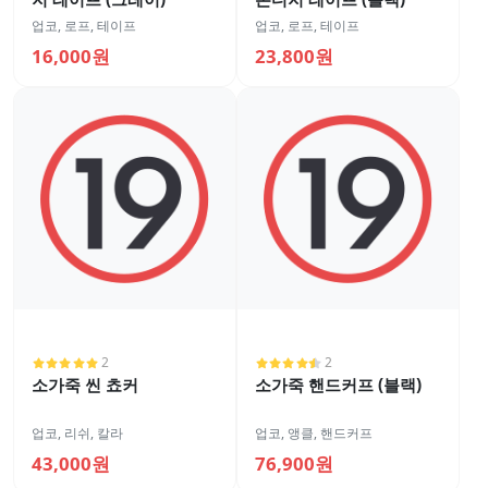
업코
,
로프, 테이프
업코
,
로프, 테이프
16,000원
23,800원
2
2
소가죽 씬 쵸커
소가죽 핸드커프 (블랙)
업코
,
리쉬, 칼라
업코
,
앵클, 핸드커프
43,000원
76,900원