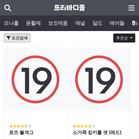
오나홀
윤활제
보조제품
애널
딜도
에어돌
BD
조건검색
추천순
6
3
로즈 볼개그
소가죽 킹키툴 셋 (레드)