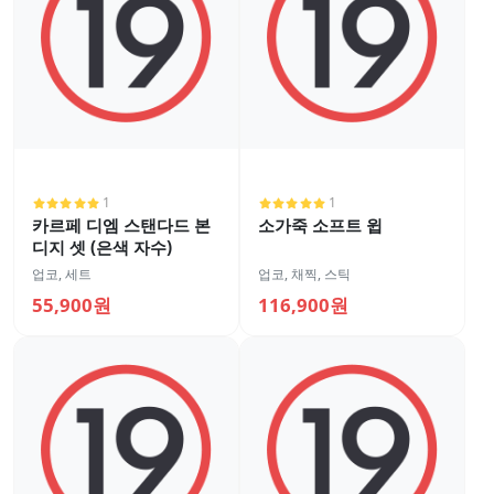
1
1
카르페 디엠 스탠다드 본
소가죽 소프트 윕
디지 셋 (은색 자수)
업코
,
세트
업코
,
채찍, 스틱
55,900원
116,900원