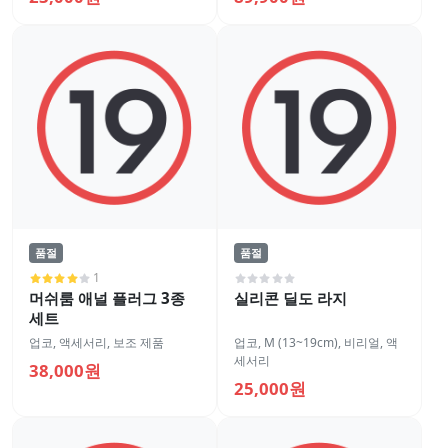
품절
품절
1
머쉬룸 애널 플러그 3종
실리콘 딜도 라지
세트
업코
,
액세서리
,
보조 제품
업코
,
M (13~19cm)
,
비리얼
,
액
세서리
38,000원
25,000원