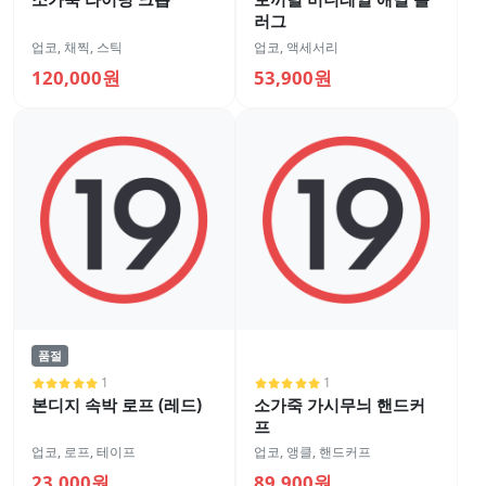
러그
업코
,
채찍, 스틱
업코
,
액세서리
120,000원
53,900원
품절
1
1
본디지 속박 로프 (레드)
소가죽 가시무늬 핸드커
프
업코
,
로프, 테이프
업코
,
앵클, 핸드커프
23,000원
89,900원