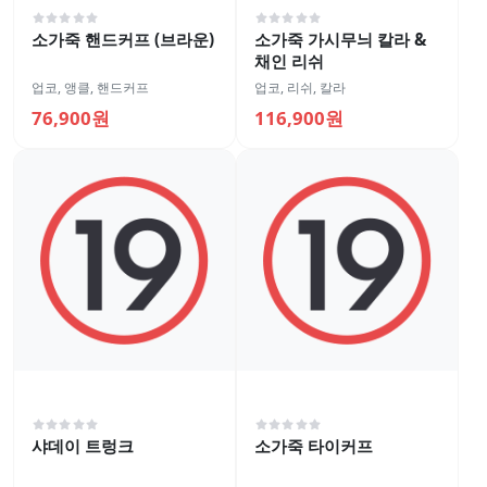
소가죽 핸드커프 (브라운)
소가죽 가시무늬 칼라 &
채인 리쉬
업코
,
앵클, 핸드커프
업코
,
리쉬, 칼라
76,900원
116,900원
샤데이 트렁크
소가죽 타이커프