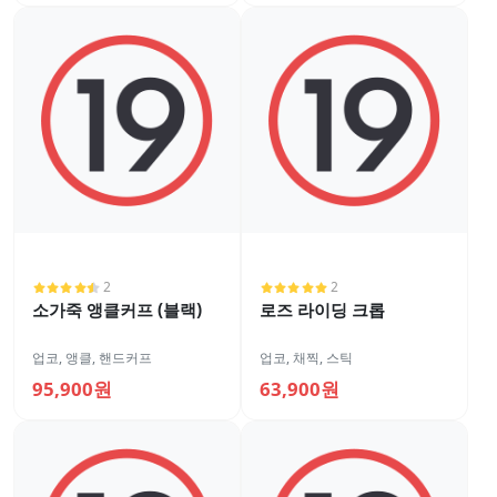
2
2
소가죽 앵클커프 (블랙)
로즈 라이딩 크롭
업코
,
앵클, 핸드커프
업코
,
채찍, 스틱
95,900원
63,900원