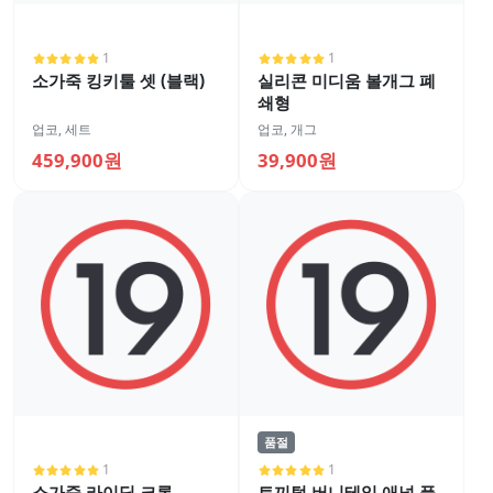
1
1
소가죽 킹키툴 셋 (블랙)
실리콘 미디움 볼개그 폐
쇄형
업코
,
세트
업코
,
개그
459,900원
39,900원
품절
1
1
소가죽 라이딩 크롭
토끼털 버니테일 애널 플