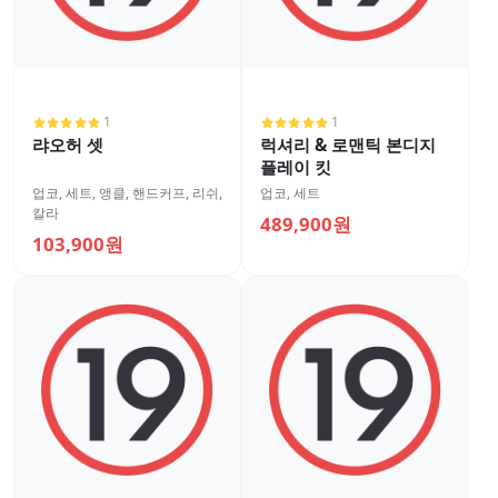
1
1
랴오허 셋
럭셔리 & 로맨틱 본디지
플레이 킷
업코
,
세트
,
앵클, 핸드커프
,
리쉬,
업코
,
세트
칼라
489,900원
103,900원