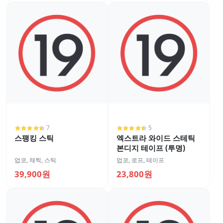
7
5
스팽킹 스틱
엑스트라 와이드 스테틱
본디지 테이프 (투명)
업코
,
채찍, 스틱
업코
,
로프, 테이프
39,900원
23,800원