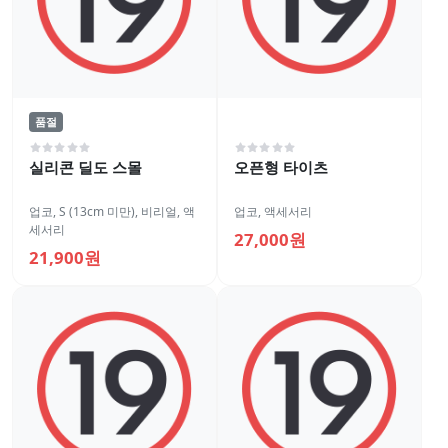
품절
실리콘 딜도 스몰
오픈형 타이츠
업코
,
S (13cm 미만)
,
비리얼
,
액
업코
,
액세서리
세서리
27,000원
21,900원