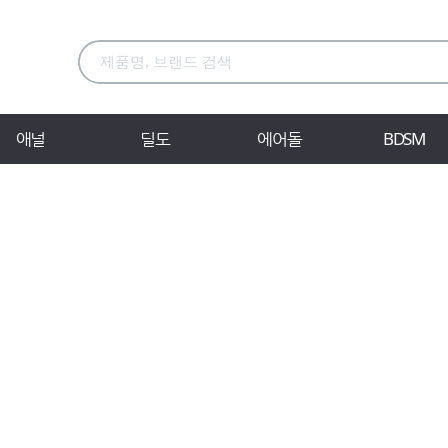
애널
딜도
에어돌
BDSM