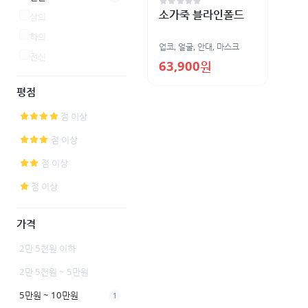
소가죽 블라인폴드
상의
하의
업코
,
얼굴
,
안대, 마스크
전신
63,900원
평점
점 이상
점 이상
점 이상
점 이상
가격
2만 5천원 이하
2만 5천원 ~ 5만원
5만원 ~ 10만원
1