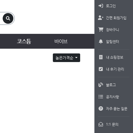
로그인
간편 회원가입
장바구니
코스튬
바이브
알림센터
내 쇼핑정보
높은가격순
내 후기 관리
블로그
공지사항
자주 묻는 질문
1:1 문의