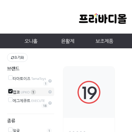
오나홀
윤활제
보조제품
초기화
브랜드
타마토이즈
TamaToys
1
업코
UPKO
1
에그제큐트
EXECUTE
18
종류
얼굴
1