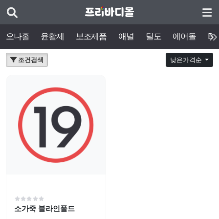
오나홀
윤활제
보조제품
애널
딜도
에어돌
BD
조건검색
낮은가격순
소가죽 블라인폴드