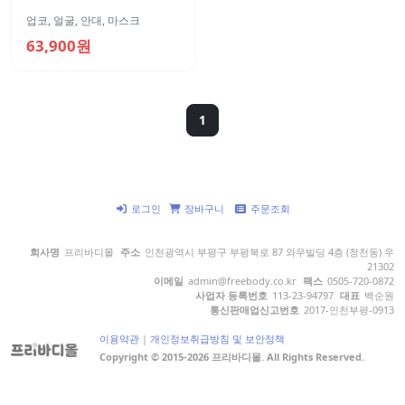
업코
,
얼굴
,
안대, 마스크
63,900원
1
로그인
장바구니
주문조회
회사명
프리바디몰
주소
인천광역시 부평구 부평북로 87 와우빌딩 4층 (청천동) 우
21302
이메일
admin@freebody.co.kr
팩스
0505-720-0872
사업자 등록번호
113-23-94797
대표
백순원
통신판매업신고번호
2017-인천부평-0913
이용약관
|
개인정보취급방침 및 보안정책
Copyright © 2015-2026 프리바디몰. All Rights Reserved.