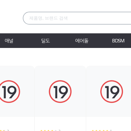
애널
딜도
에어돌
BDSM