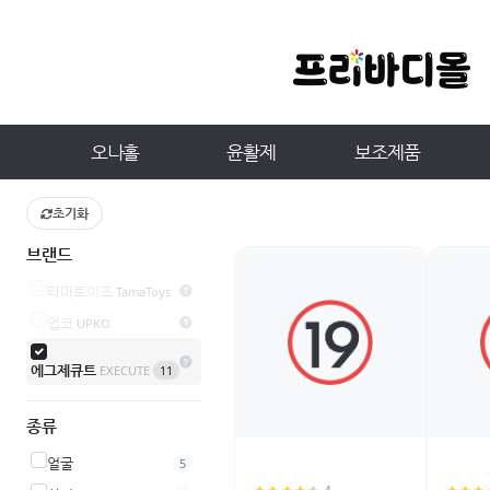
오나홀
윤활제
보조제품
초기화
브랜드
타마토이즈
TamaToys
업코
UPKO
에그제큐트
EXECUTE
11
종류
얼굴
5