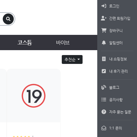
로그인
간편 회원가입
장바구니
코스튬
바이브
알림센터
내 쇼핑정보
추천순
내 후기 관리
블로그
공지사항
자주 묻는 질문
1:1 문의