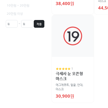
마스크
38,400원
10만원 ~ 20만원
44,
20만원 이상
~
적용
1
극세사 눈 오픈형
마스크
에그제큐트
,
얼굴
,
안대,
마스크
30,900원