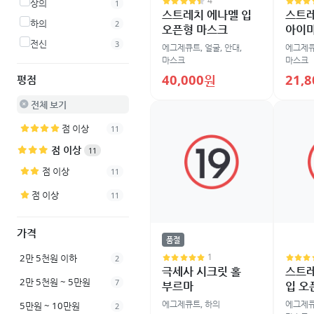
4
상의
1
스트레치 에나멜 입
스트
하의
2
오픈형 마스크
아이
전신
3
에그제큐트
,
얼굴
,
안대,
에그제
마스크
마스크
40,000원
21,
평점
전체 보기
점 이상
11
점 이상
11
점 이상
11
점 이상
11
가격
품절
1
2만 5천원 이하
2
극세사 시크릿 홀
스트레
2만 5천원 ~ 5만원
7
부르마
입 오
에그제큐트
,
하의
에그제
5만원 ~ 10만원
2