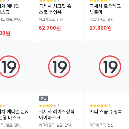
3
2
1
레치 에나멜
극세사 시크릿 홀
극세사 로우레그
마스크
스쿨 수영복
부르마
큐트
,
얼굴
,
안대,
에그제큐트
,
전신
에그제큐트
,
하의
62,700원
27,800원
800원
품절
1
1
1
치 에나멜 눈&
극세사 레이스장식
지퍼 스쿨 수영복
픈형 마스크
아이마스크
큐트
,
얼굴
,
안대,
에그제큐트
,
얼굴
,
안대,
에그제큐트
,
전신