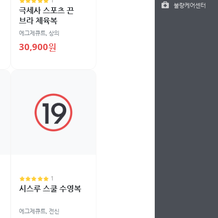
1
불량케어센터
극세사 스포츠 끈
브라 체육복
에그제큐트
,
상의
30,900원
1
시스루 스쿨 수영복
에그제큐트
,
전신