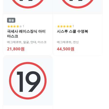
품절
1
1
극세사 레이스장식 아이
시스루 스쿨 수영복
마스크
에그제큐트
,
얼굴
,
안대, 마스크
에그제큐트
,
전신
21,800원
44,500원