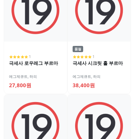
품절
1
1
극세사 로우레그 부르마
극세사 시크릿 홀 부르마
에그제큐트
,
하의
에그제큐트
,
하의
27,800원
38,400원