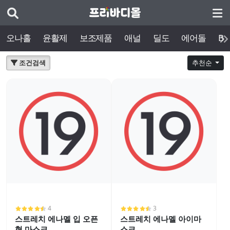
오나홀
윤활제
보조제품
애널
딜도
에어돌
BD
조건검색
추천순
4
3
스트레치 에나멜 입 오픈
스트레치 에나멜 아이마
형 마스크
스크