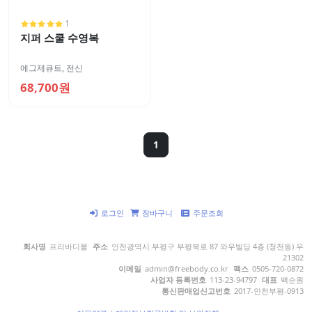
1
지퍼 스쿨 수영복
에그제큐트
,
전신
68,700원
1
로그인
장바구니
주문조회
회사명
프리바디몰
주소
인천광역시 부평구 부평북로 87 와우빌딩 4층 (청천동) 우
21302
이메일
admin@freebody.co.kr
팩스
0505-720-0872
사업자 등록번호
113-23-94797
대표
백순원
통신판매업신고번호
2017-인천부평-0913