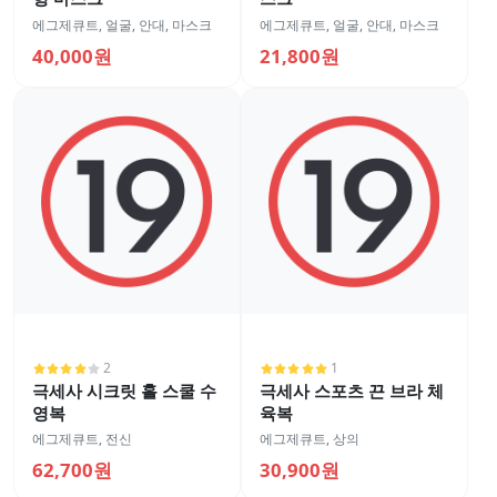
에그제큐트
,
얼굴
,
안대, 마스크
에그제큐트
,
얼굴
,
안대, 마스크
40,000원
21,800원
2
1
극세사 시크릿 홀 스쿨 수
극세사 스포츠 끈 브라 체
영복
육복
에그제큐트
,
전신
에그제큐트
,
상의
62,700원
30,900원