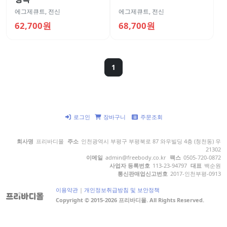
에그제큐트
,
전신
에그제큐트
,
전신
62,700원
68,700원
1
로그인
장바구니
주문조회
회사명
프리바디몰
주소
인천광역시 부평구 부평북로 87 와우빌딩 4층 (청천동) 우
21302
이메일
admin@freebody.co.kr
팩스
0505-720-0872
사업자 등록번호
113-23-94797
대표
백순원
통신판매업신고번호
2017-인천부평-0913
이용약관
|
개인정보취급방침 및 보안정책
Copyright © 2015-2026 프리바디몰. All Rights Reserved.