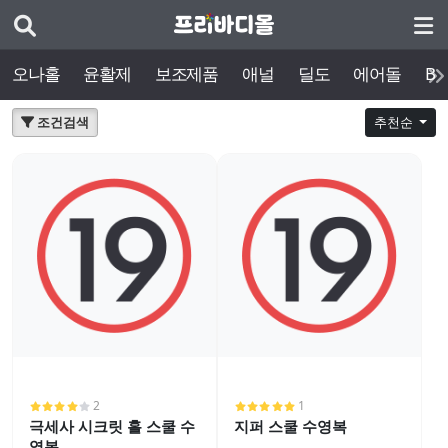
오나홀
윤활제
보조제품
애널
딜도
에어돌
BD
조건검색
추천순
2
1
극세사 시크릿 홀 스쿨 수
지퍼 스쿨 수영복
영복