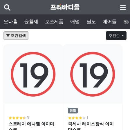
오나홀
윤활제
보조제품
애널
딜도
에어돌
BD
조건검색
추천순
품절
3
1
스트레치 에나멜 아이마
극세사 레이스장식 아이
스크
마스크