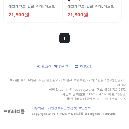
에그제큐트
,
얼굴
,
안대, 마스크
에그제큐트
,
얼굴
,
안대, 마스크
21,800원
21,800원
1
로그인
장바구니
주문조회
회사명
프리바디몰
주소
인천광역시 부평구 부평북로 87 와우빌딩 4층 (청천동) 우
21302
이메일
admin@freebody.co.kr
팩스
0505-720-0872
사업자 등록번호
113-23-94797
대표
백순원
통신판매업신고번호
2017-인천부평-0913
이용약관
|
개인정보취급방침 및 보안정책
Copyright © 2015-2026 프리바디몰. All Rights Reserved.