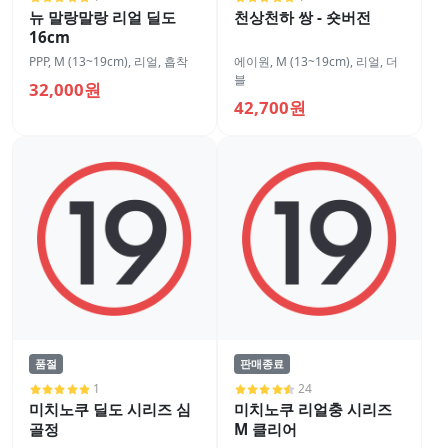
뉴 말랑말랑 리얼 딜도
천상천하 쌍 - 숏버전
16cm
PPP
,
M (13~19cm)
,
리얼
,
흡착
에이원
,
M (13~19cm)
,
리얼
,
더
블
32,000원
42,700원
품절
판매종료
1
24
미치노쿠 딜도 시리즈 심
미치노쿠 리얼충 시리즈
골정
M 클리어