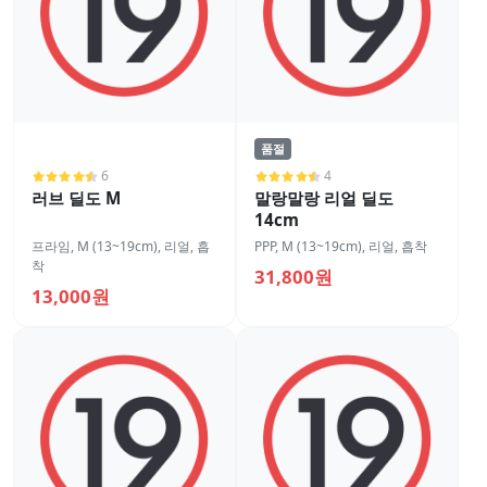
품절
6
4
러브 딜도 M
말랑말랑 리얼 딜도
14cm
프라임
,
M (13~19cm)
,
리얼
,
흡
PPP
,
M (13~19cm)
,
리얼
,
흡착
착
31,800원
13,000원