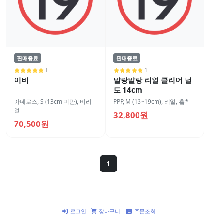
판매종료
판매종료
1
1
이비
말랑말랑 리얼 클리어 딜
도 14cm
아네로스
,
S (13cm 미만)
,
비리
PPP
,
M (13~19cm)
,
리얼
,
흡착
얼
32,800원
70,500원
1
로그인
장바구니
주문조회