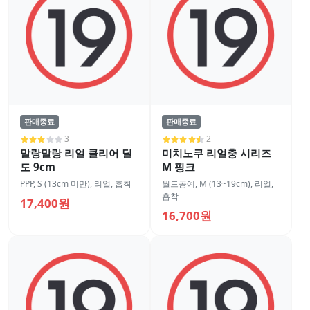
판매종료
판매종료
3
2
말랑말랑 리얼 클리어 딜
미치노쿠 리얼충 시리즈
도 9cm
M 핑크
PPP
,
S (13cm 미만)
,
리얼
,
흡착
월드공예
,
M (13~19cm)
,
리얼
,
흡착
17,400원
16,700원