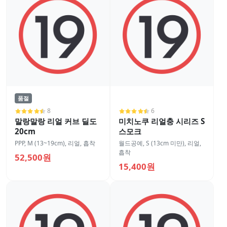
품절
8
6
말랑말랑 리얼 커브 딜도
미치노쿠 리얼충 시리즈 S
20cm
스모크
PPP
,
M (13~19cm)
,
리얼
,
흡착
월드공예
,
S (13cm 미만)
,
리얼
,
흡착
52,500원
15,400원