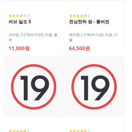
2
2
러브 딜도 S
천상천하 쌍 - 롱버전
프라임
,
S (13cm 미만)
,
리얼
,
흡
에이원
,
L (19cm 이상)
,
리얼
,
더
착
블
11,000원
64,500원
1
1