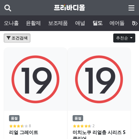
오나홀
윤활제
보조제품
애널
딜도
에어돌
BD
조건검색
추천순
품절
품절
8
2
리얼 그레이트
미치노쿠 리얼충 시리즈 S
클리어