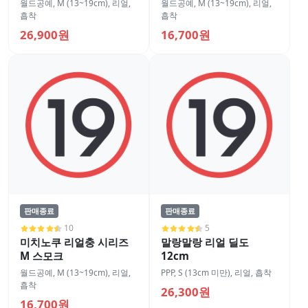
월드공예
,
M (13~19cm)
,
리얼
,
월드공예
,
M (13~19cm)
,
리얼
,
흡착
흡착
26,900원
16,700원
판매종료
판매종료
10
5
미치노쿠 리얼충 시리즈
말랑말랑 리얼 딜도
M 스모크
12cm
월드공예
,
M (13~19cm)
,
리얼
,
PPP
,
S (13cm 미만)
,
리얼
,
흡착
흡착
26,300원
16,700원