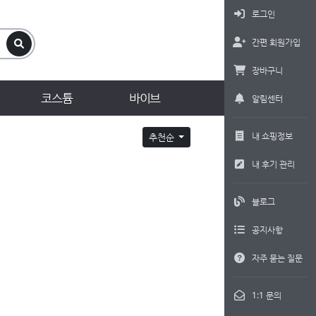
로그인
간편 회원가입
장바구니
코스튬
바이브
알림센터
내 쇼핑정보
추천순
내 후기 관리
블로그
공지사항
자주 묻는 질문
1:1 문의