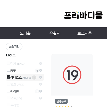
오나홀
윤활제
보조제품
초기화
브랜드
텐가
TENGA
PPP
4
아네로스
Aneros
1
업코
UPKO
에이원
1
월드공예
판매종료
프라임