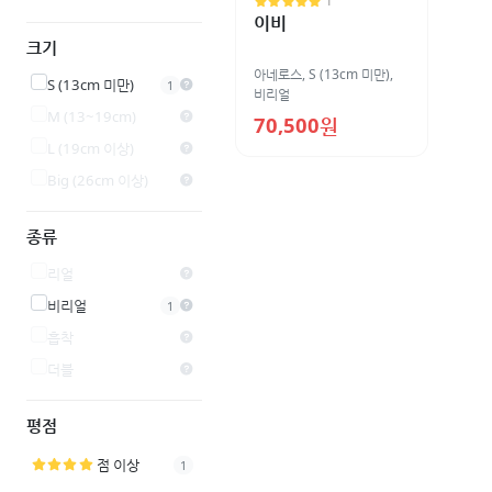
1
이비
크기
아네로스
,
S (13cm 미만)
,
S (13cm 미만)
1
비리얼
M (13~19cm)
70,500원
L (19cm 이상)
Big (26cm 이상)
종류
리얼
비리얼
1
흡착
더블
평점
점 이상
1