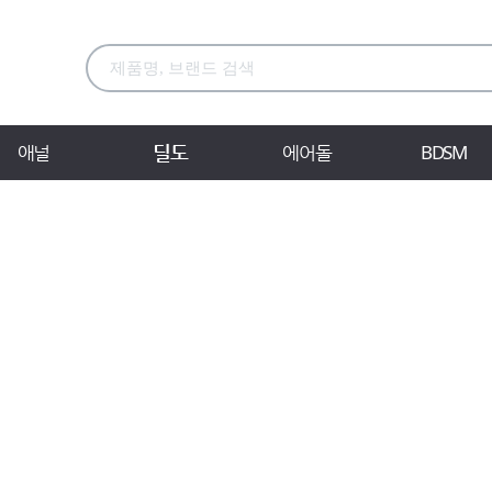
딜도
애널
에어돌
BDSM