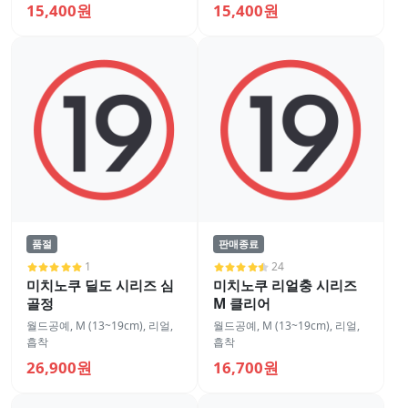
15,400원
15,400원
품절
판매종료
1
24
미치노쿠 딜도 시리즈 심
미치노쿠 리얼충 시리즈
골정
M 클리어
월드공예
,
M (13~19cm)
,
리얼
,
월드공예
,
M (13~19cm)
,
리얼
,
흡착
흡착
26,900원
16,700원