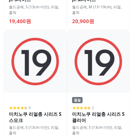
월드공예
,
S (13cm 미만)
,
리얼
,
월드공예
,
M (13~19cm)
,
리얼
,
흡착
흡착
19,400원
20,900원
품절
6
2
미치노쿠 리얼충 시리즈 S
미치노쿠 리얼충 시리즈 S
스모크
클리어
월드공예
,
S (13cm 미만)
,
리얼
,
월드공예
,
S (13cm 미만)
,
리얼
,
흡착
흡착