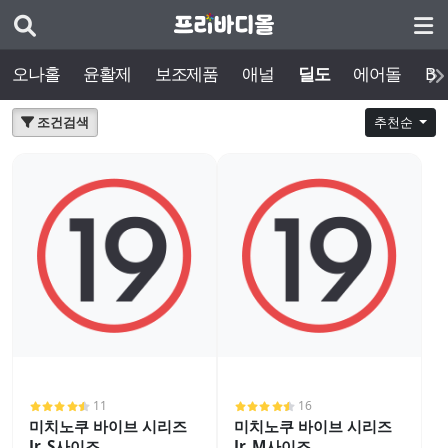
오나홀
윤활제
보조제품
애널
딜도
에어돌
BD
조건검색
추천순
11
16
미치노쿠 바이브 시리즈
미치노쿠 바이브 시리즈
Jr. S사이즈
Jr. M사이즈