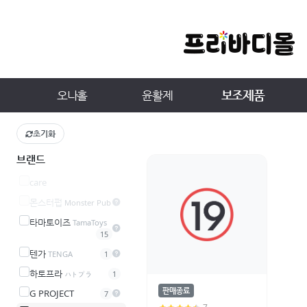
보조제품
오나홀
윤활제
초기화
브랜드
care
몬스터펍
Monster Pub
타마토이즈
TamaToys
15
텐가
TENGA
1
하토프라
ハトプラ
1
판매종료
G PROJECT
7