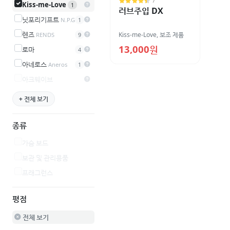
7
Kiss-me-Love
1
러브주입 DX
닛포리기프트
N.P.G
1
렌즈
Kiss-me-Love
,
보조 제품
RENDS
9
13,000원
로마
4
아네로스
Aneros
1
아크웨이브
+ 전체 보기
종류
가슴 보드
보관 및 관리용품
프래그런스
평점
전체 보기