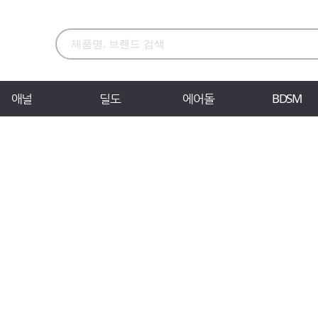
애널
딜도
에어돌
BDSM