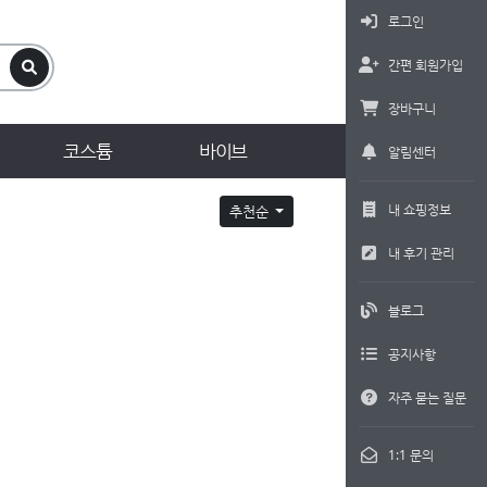
로그인
간편 회원가입
장바구니
코스튬
바이브
알림센터
내 쇼핑정보
추천순
내 후기 관리
블로그
공지사항
자주 묻는 질문
1:1 문의