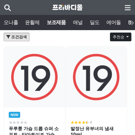
오나홀
윤활제
보조제품
애널
딜도
에어돌
BD
조건검색
추천순
NEW
4
푸루룽 가슴 드롭 슈퍼 소
발정난 유부녀의 냄새
프트 - 타마토이즈 가슴 보
10ml