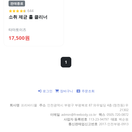
판매종료
644
소취 제균 홀 클리너
타마토이즈
17,500원
1
로그인
장바구니
주문조회
회사명
프리바디몰
주소
인천광역시 부평구 부평북로 87 와우빌딩 4층 (청천동) 우
21302
이메일
admin@freebody.co.kr
팩스
0505-720-0872
사업자 등록번호
113-23-94797
대표
백순원
통신판매업신고번호
2017-인천부평-0913