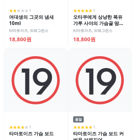
1
1
여대생의 그곳의 냄새
오타쿠에게 상냥한 폭유
10ml
갸루 사야의 가슴골 땀냄
새 10ml
타마토이즈
,
프래그런스
타마토이즈
,
프래그런스
18,800원
18,800원
품절
1
1
타마토이즈 가슴 보드
타마토이즈 가슴 보드 커
버용 브래지어