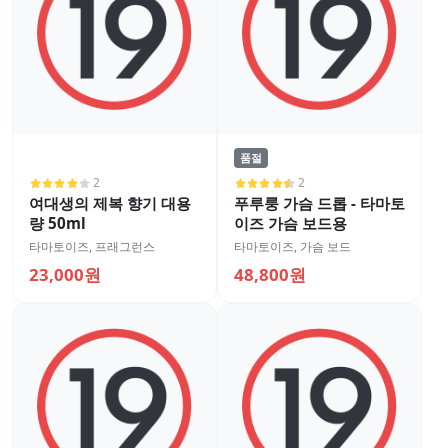
품절
2
2
여대생의 제복 향기 대용
푸루룽 가슴 드롭 - 타마토
량 50ml
이즈 가슴 보드용
타마토이즈
,
프래그런스
타마토이즈
,
가슴 보드
23,000원
48,800원