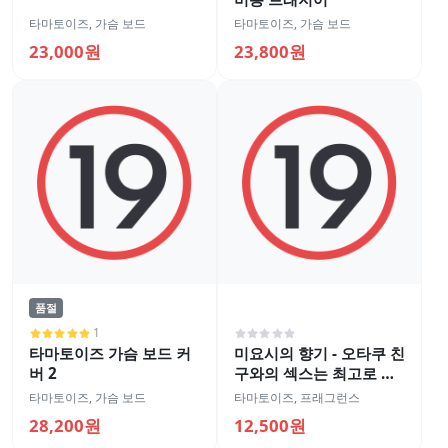
타마토이즈
,
가슴 보드
타마토이즈
,
가슴 보드
23,000원
23,800원
품절
1
타마토이즈 가슴 보드 커
미요시의 향기 - 오타쿠 친
버 2
구와의 섹스는 최고로 기
분이 좋다 10ml
타마토이즈
,
가슴 보드
타마토이즈
,
프래그런스
28,200원
12,500원