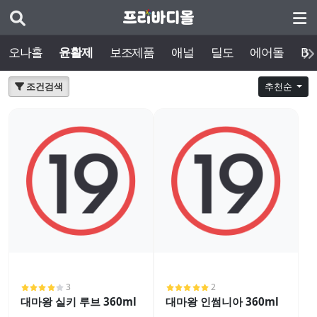
오나홀
윤활제
보조제품
애널
딜도
에어돌
BD
조건검색
추천순
3
2
대마왕 실키 루브 360ml
대마왕 인썸니아 360ml