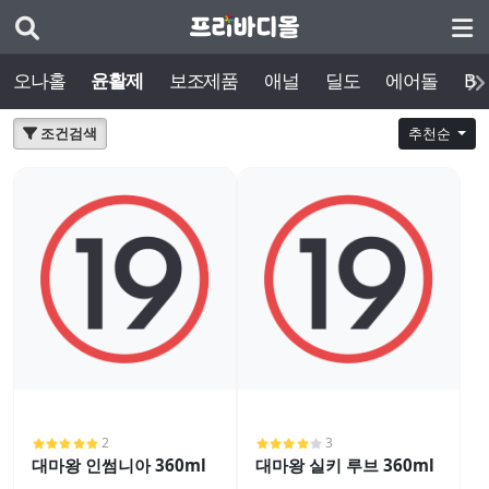
오나홀
윤활제
보조제품
애널
딜도
에어돌
BD
조건검색
추천순
2
3
대마왕 인썸니아 360ml
대마왕 실키 루브 360ml