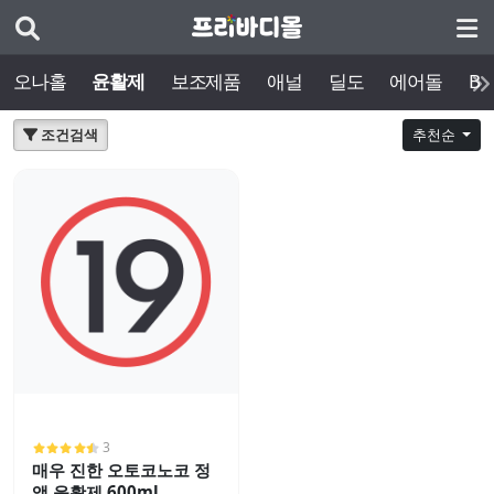
오나홀
윤활제
보조제품
애널
딜도
에어돌
BD
조건검색
추천순
3
매우 진한 오토코노코 정
액 윤활제 600ml