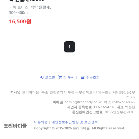
피치 토이즈
,
백탁 윤활제
,
300~400ml
16,500원
1
로그인
장바구니
주문조회
회사명
프리바디몰
주소
인천광역시 부평구 부평북로 87 와우빌딩 4층 (청천동) 우
21302
이메일
admin@freebody.co.kr
팩스
0505-720-0872
사업자 등록번호
113-23-94797
대표
백순원
통신판매업신고번호
2017-인천부평-0913
이용약관
|
개인정보취급방침 및 보안정책
Copyright © 2015-2026 프리바디몰. All Rights Reserved.