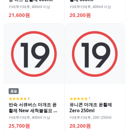
키테루키테루
,
400ml 이상
키테루키테루
,
400ml 이상
21,600원
20,200원
품절
4
1
반숙 서큐버스 마개조 윤
유니콘 마개조 윤활제
활제 New 세척불필요 타
Zero 250ml
입 600ml
키테루키테루
,
400ml 이상
키테루키테루
,
200~250ml
25,700원
20,200원