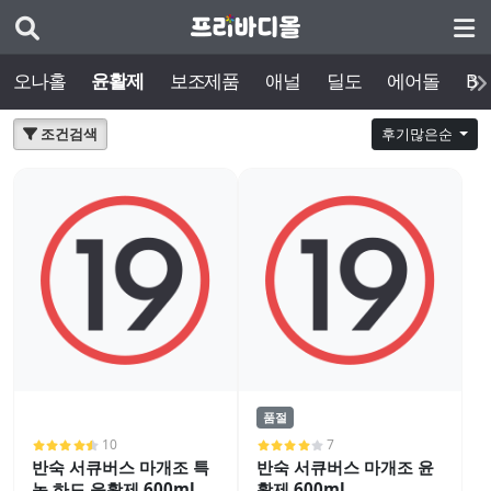
오나홀
윤활제
보조제품
애널
딜도
에어돌
BD
조건검색
후기많은순
품절
10
7
반숙 서큐버스 마개조 특
반숙 서큐버스 마개조 윤
농 하드 윤활제 600ml
활제 600ml