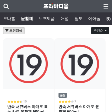
오나홀
윤활제
보조제품
애널
딜도
에어돌
BD
조건검색
추천순
품절
10
7
반숙 서큐버스 마개조 특
반숙 서큐버스 마개조 윤
농 하드 윤활제 600ml
활제 600ml