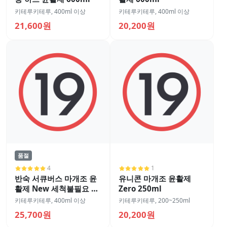
키테루키테루
,
400ml 이상
키테루키테루
,
400ml 이상
21,600원
20,200원
품절
4
1
반숙 서큐버스 마개조 윤
유니콘 마개조 윤활제
활제 New 세척불필요 타
Zero 250ml
입 600ml
키테루키테루
,
400ml 이상
키테루키테루
,
200~250ml
25,700원
20,200원