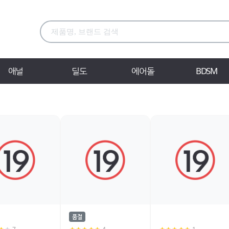
애널
딜도
에어돌
BDSM
품절