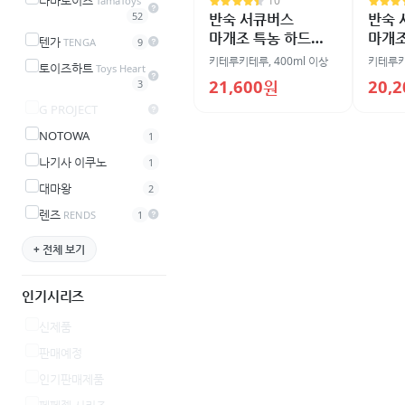
타마토이즈
10
TamaToys
반숙 서큐버스
반숙 
52
마개조 특농 하드
마개조
텐가
TENGA
9
윤활제 600ml
600m
키테루키테루
,
400ml 이상
키테루
토이즈하트
Toys Heart
21,600원
20,
3
G PROJECT
NOTOWA
1
나기사 이쿠노
1
대마왕
2
렌즈
RENDS
1
+ 전체 보기
인기시리즈
신제품
판매예정
인기판매제품