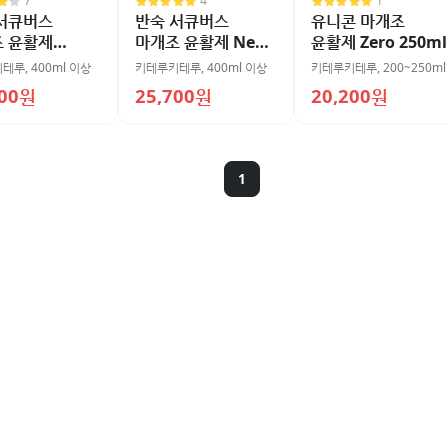
7
4
1
서큐버스
반숙 서큐버스
유니콘 마개조
 윤활제
마개조 윤활제 New
윤활제 Zero 250ml
l
세척불필요 타입
키테루
,
400ml 이상
키테루키테루
,
400ml 이상
키테루키테루
,
200~250ml
600ml
200원
25,700원
20,200원
1