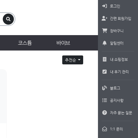
로그인
간편 회원가입
장바구니
코스튬
바이브
알림센터
내 쇼핑정보
추천순
내 후기 관리
블로그
공지사항
자주 묻는 질문
1:1 문의