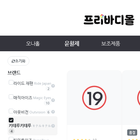
윤활제
오나홀
보조제품
초기화
브랜드
라이드 재팬
Ride Japan
2
매직아이즈
Magic Eyes
10
아웃비전
Outvision
6
키테루키테루
キテルキテル
4
품절