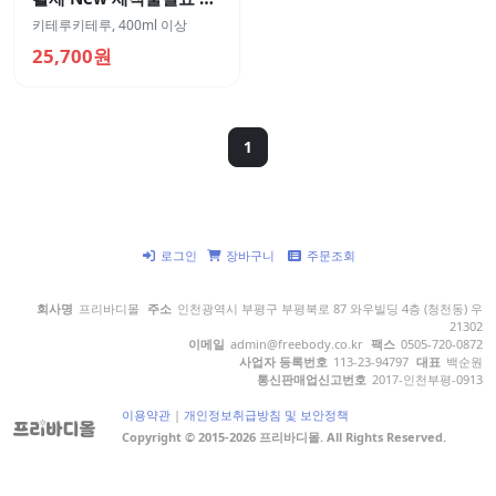
입 600ml
키테루키테루
,
400ml 이상
25,700원
1
로그인
장바구니
주문조회
회사명
프리바디몰
주소
인천광역시 부평구 부평북로 87 와우빌딩 4층 (청천동) 우
21302
이메일
admin@freebody.co.kr
팩스
0505-720-0872
사업자 등록번호
113-23-94797
대표
백순원
통신판매업신고번호
2017-인천부평-0913
이용약관
|
개인정보취급방침 및 보안정책
Copyright © 2015-2026 프리바디몰. All Rights Reserved.