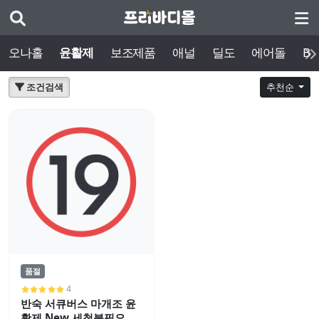
오나홀
윤활제
보조제품
애널
딜도
에어돌
BD
조건검색
추천순
품절
4
반숙 서큐버스 마개조 윤
활제 New 세척불필요 타