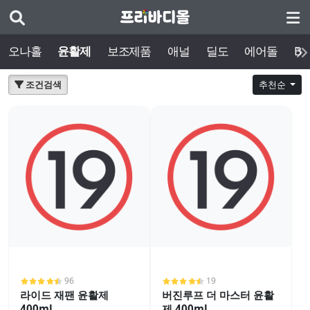
오나홀
윤활제
보조제품
애널
딜도
에어돌
BD
조건검색
추천순
96
19
라이드 재팬 윤활제
버진루프 더 마스터 윤활
400ml
제 400ml