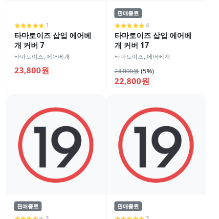
판매종료
1
4
타마토이즈 삽입 에어베
타마토이즈 삽입 에어베
개 커버 7
개 커버 17
타마토이즈
,
에어베개
타마토이즈
,
에어베개
23,800원
(5%)
24,000원
22,800원
판매종료
판매종료
3
2