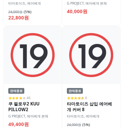
타마토이즈
,
에어베개
G PROJECT
,
에어베개 본체
40,000원
(5%)
24,000원
22,800원
판매종료
판매종료
46
6
쿠 필로우2 KUU
타마토이즈 삽입 에어베
PILLOW2
개 커버 8
G PROJECT
,
에어베개 본체
타마토이즈
,
에어베개
49,400원
(5%)
24,000원