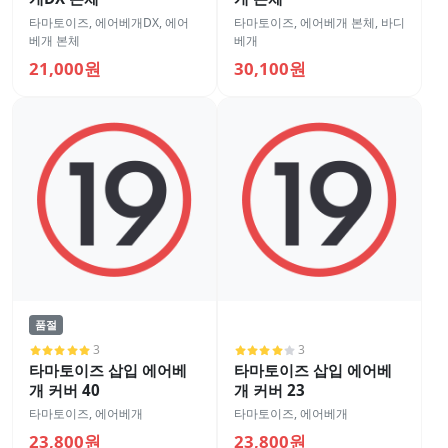
타마토이즈
,
에어베개DX
,
에어
타마토이즈
,
에어베개 본체
,
바디
베개 본체
베개
21,000원
30,100원
품절
3
3
타마토이즈 삽입 에어베
타마토이즈 삽입 에어베
개 커버 40
개 커버 23
타마토이즈
,
에어베개
타마토이즈
,
에어베개
23,800원
23,800원