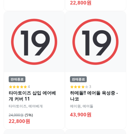
22,800원
판매종료
판매종료
4
3
타마토이즈 삽입 에어베
하메돌!! 에어돌 육성중 -
개 커버 11
나코
타마토이즈
,
에어베개
에이원
,
에어돌
43,900원
(5%)
24,000원
22,800원