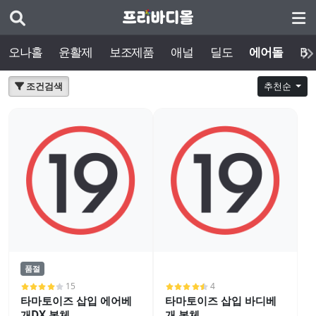
오나홀
윤활제
보조제품
애널
딜도
에어돌
BD
조건검색
추천순
품절
15
4
타마토이즈 삽입 에어베
타마토이즈 삽입 바디베
개DX 본체
개 본체