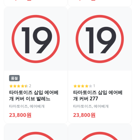
품절
2
1
타마토이즈 삽입 에어베
타마토이즈 삽입 에어베
개 커버 이브 발레느
개 커버 277
타마토이즈
,
에어베개
타마토이즈
,
에어베개
23,800원
23,800원