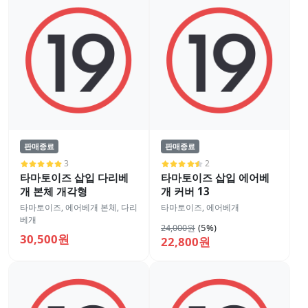
판매종료
판매종료
3
2
타마토이즈 삽입 다리베
타마토이즈 삽입 에어베
개 본체 개각형
개 커버 13
타마토이즈
,
에어베개 본체
,
다리
타마토이즈
,
에어베개
베개
(5%)
24,000원
30,500원
22,800원