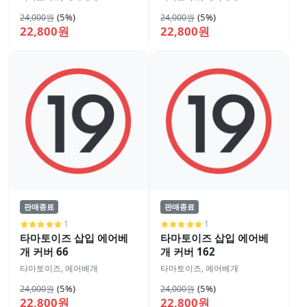
(5%)
(5%)
24,000원
24,000원
22,800원
22,800원
판매종료
판매종료
1
1
타마토이즈 삽입 에어베
타마토이즈 삽입 에어베
개 커버 66
개 커버 162
타마토이즈
,
에어베개
타마토이즈
,
에어베개
(5%)
(5%)
24,000원
24,000원
22,800원
22,800원