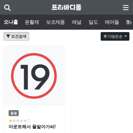
오나홀
윤활제
보조제품
애널
딜도
에어돌
BD
조건검색
후기많은순
품절
1
마운트해서 풀발아가씨!