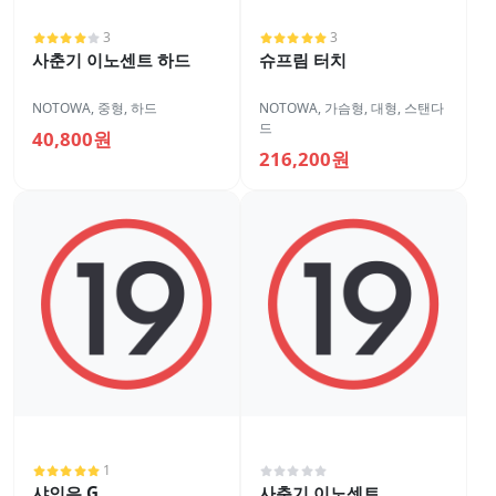
3
3
사춘기 이노센트 하드
슈프림 터치
NOTOWA
,
중형
,
하드
NOTOWA
,
가슴형
,
대형
,
스탠다
드
40,800원
216,200원
1
샤인은 G
사춘기 이노센트