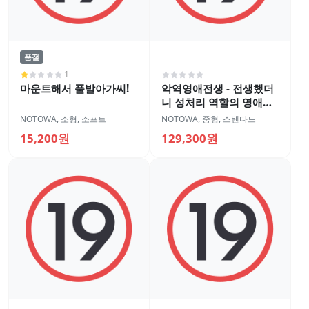
품절
1
마운트해서 풀발아가씨!
악역영애전생 - 전생했더
니 성처리 역할의 영애였
던 것에 대하여
NOTOWA
,
소형
,
소프트
NOTOWA
,
중형
,
스탠다드
15,200원
129,300원