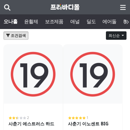
오나홀
윤활제
보조제품
애널
딜도
에어돌
BD
조건검색
최신순
2
1
사춘기 에스트러스 하드
사춘기 이노센트 BIG