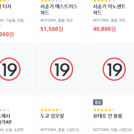
3
2
3
 터치
사춘기 에스트러스
사춘기 이노센트
하드
하드
WA
,
가슴형
,
대형
,
NOTOWA
,
중형
,
하드
NOTOWA
,
중형
,
하드
드
51,500원
40,800원
,200원
품절
1
1
1
트해서
도쿄 임모럴
유테로 인 블룸
가씨!
WA
,
소형
,
소프트
NOTOWA
,
중형
,
스탠다드
NOTOWA
,
대형
,
스탠다드