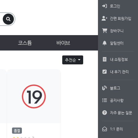
로그인
간편 회원가입
장바구니
코스튬
바이브
알림센터
내 쇼핑정보
추천순
내 후기 관리
블로그
공지사항
자주 묻는 질문
1:1 문의
품절