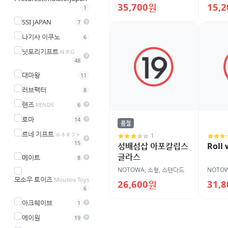
35,700원
15,
1
SSI JAPAN
7
나기사 이쿠노
6
닛포리기프트
N.P.G
48
대마왕
11
러브팩터
8
렌즈
RENDS
6
로마
14
품절
르네 기프트
ルネギフト
1
15
성배섬삽 아포칼립스
Roll 
글라스
메이트
8
NOTOWA
,
소형
,
스탠다드
NOTO
모소우 토이즈
Mousou Toys
26,600원
31,
6
아크웨이브
1
에이원
19