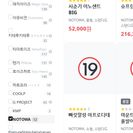
1
매직아이즈
Magic Eyes
사춘기 이노센트
슈프림
139
BIG
아웃비전
Outvision
NOTOWA
,
중형
,
스탠다드
NOTO
98
스탠다
52,000원
216
키테루키테루
キテルキテル
32
타마토이즈
TamaToys
117
텐가
TENGA
131
토이즈하트
Toys Heart
145
하토프라
ハトプラ
10
COOLP
18
품절
G PROJECT
65
2
KMP
2
빠릿말랑 아프로디테
마운
NOTOWA
12
풀발아
NOTOWA
,
소형
,
스탠다드
NOTO
PresureStimulatorJapan