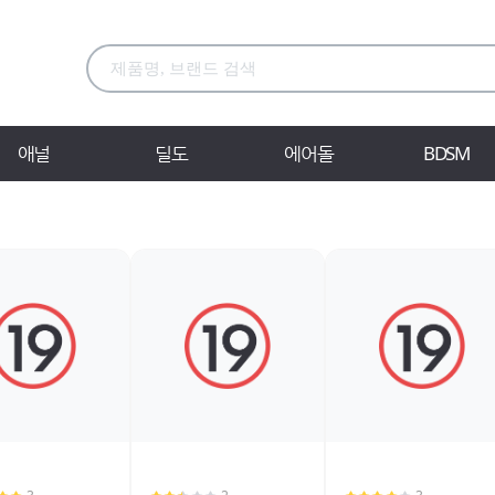
애널
딜도
에어돌
BDSM