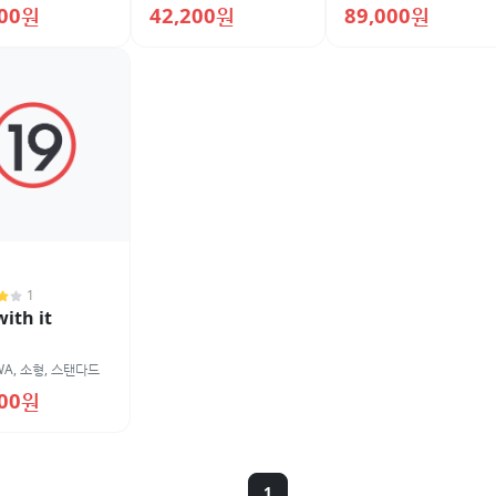
200원
42,200원
89,000원
1
with it
WA
,
소형
,
스탠다드
800원
1