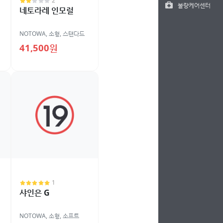
2
불량케어센터
네토라레 인모럴
NOTOWA
,
소형
,
스탠다드
41,500원
1
샤인은 G
NOTOWA
,
소형
,
소프트