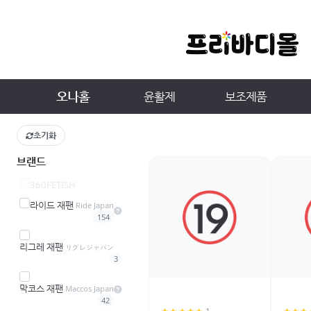
오나홀
윤활제
보조제품
초기화
브랜드
360FETISH
라이드 재팬
Ride Japan
154
리그레 재팬
リグレジャパン
3
막코스 재팬
Maccos Japan
42