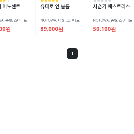
1
1
기 이노센트
유테로 인 블룸
사춘기 에스트러스
WA
,
중형
,
스탠다드
NOTOWA
,
대형
,
스탠다드
NOTOWA
,
중형
,
스탠다드
000원
89,000원
50,100원
1