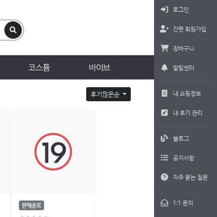
로그인
간편 회원가입
장바구니
코스튬
바이브
알림센터
내 쇼핑정보
후기많은순
내 후기 관리
블로그
공지사항
자주 묻는 질문
1:1 문의
판매종료