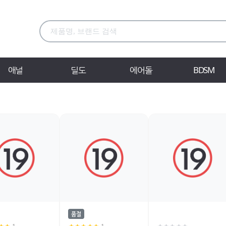
애널
딜도
에어돌
BDSM
품절