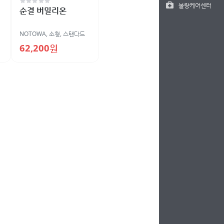
불량케어센터
순결 버밀리온
NOTOWA
,
소형
,
스탠다드
62,200원