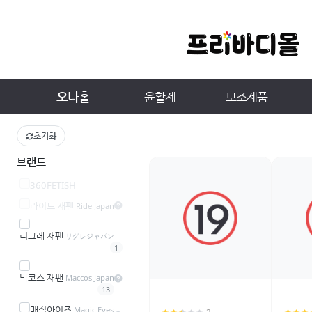
오나홀
윤활제
보조제품
초기화
브랜드
360FETISH
라이드 재팬
Ride Japan
리그레 재팬
リグレジャパン
1
막코스 재팬
Maccos Japan
13
매직아이즈
Magic Eyes