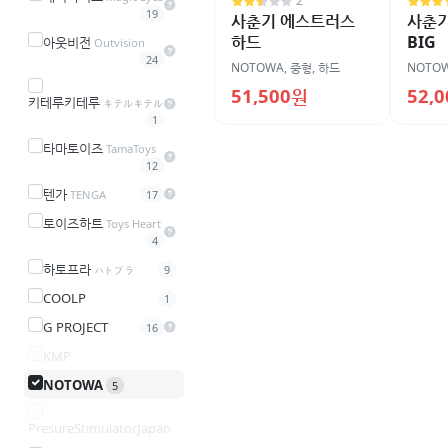
2
19
사춘기 에스트러스
사춘
하드
BIG
아웃비전
Outvision
24
NOTOWA
,
중형
,
하드
NOTO
51,500원
52,
키테루키테루
キテルキテル
1
타마토이즈
TamaToys
12
텐가
TENGA
17
토이즈하트
Toys Heart
4
하토프라
ハトプラ
9
COOLP
1
G PROJECT
16
KMP
NOTOWA
5
PresureStimulatorJapan