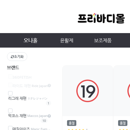
오나홀
윤활제
보조제품
초기화
브랜드
360FETISH
라이드 재팬
Ride Japan
리그레 재팬
リグレジャパン
1
막코스 재팬
Maccos Japan
10
품절
품절
매직아이즈
Magic Eyes