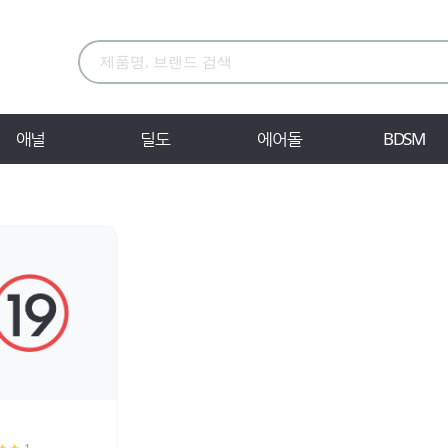
애널
딜도
에어돌
BDSM