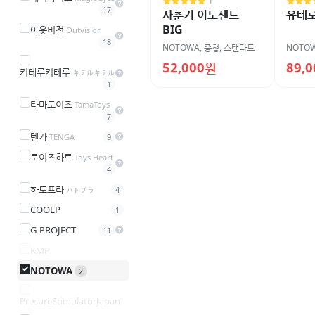
1
17
사춘기 이노센트
유테로
BIG
아웃비전
Outvision
18
NOTOWA
,
중형
,
스탠다드
NOTO
52,000원
89,
키테루키테루
キテルキテル
1
타마토이즈
TamaToys
7
텐가
TENGA
9
토이즈하트
Toys Heart
4
하토프라
ハトプラ
4
COOLP
1
G PROJECT
11
KMP
NOTOWA
2
PresureStimulatorJapan