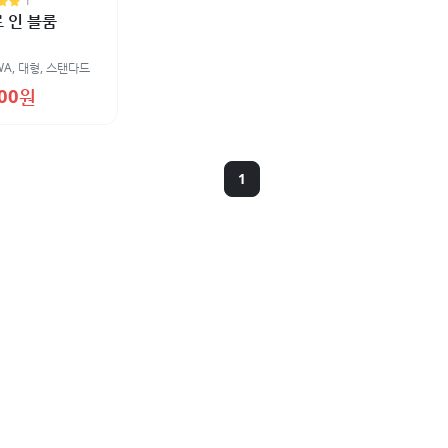
1
 인 블룸
WA
,
대형
,
스탠다드
000원
1