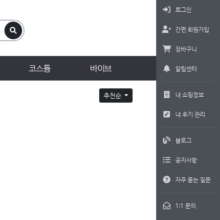
로그인
간편 회원가입
장바구니
코스튬
바이브
알림센터
내 쇼핑정보
추천순
내 후기 관리
블로그
공지사항
자주 묻는 질문
1:1 문의