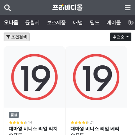
오나홀
윤활제
보조제품
애널
딜도
에어돌
BD
조건검색
추천순
품절
14
21
대마왕 비너스 리얼 리치
대마왕 비너스 리얼 베리
소프트
소프트