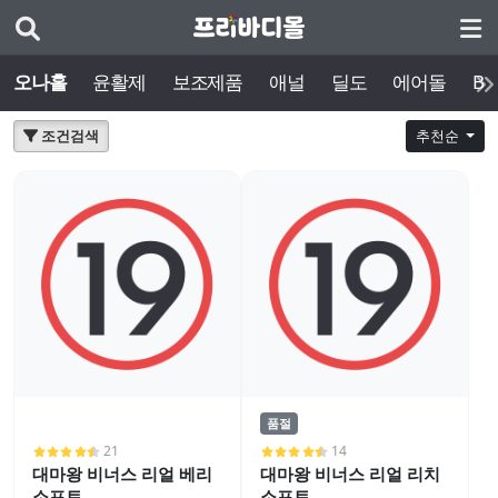
오나홀
윤활제
보조제품
애널
딜도
에어돌
BD
조건검색
추천순
품절
21
14
대마왕 비너스 리얼 베리
대마왕 비너스 리얼 리치
소프트
소프트