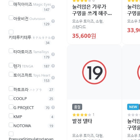
6
매직아이즈
Magic Eyes
눌러앉은 갸루가
눌러
147
구멍을 쓰게 해주는
구멍을
아웃비전
이야기 오나홀 3
이야기
Outvision
모소우 토이즈
,
소형
,
모소우 
129
스탠다드
33,
35,600원
키테루키테루
キテルキテル
34
타마토이즈
TamaToys
179
텐가
TENGA
187
토이즈하트
Toys Heart
153
하토프라
ハトプラ
27
COOLP
25
품절
NEW
G PROJECT
70
1
KMP
4
발정 델타
눌러
NOTOWA
19
구멍을
이야기
모소우 토이즈
,
대형
,
모소우 
PresureStimulatorJapan