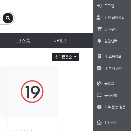
로그인
간편 회원가입
장바구니
코스튬
바이브
알림센터
내 쇼핑정보
후기많은순
내 후기 관리
블로그
공지사항
자주 묻는 질문
1:1 문의