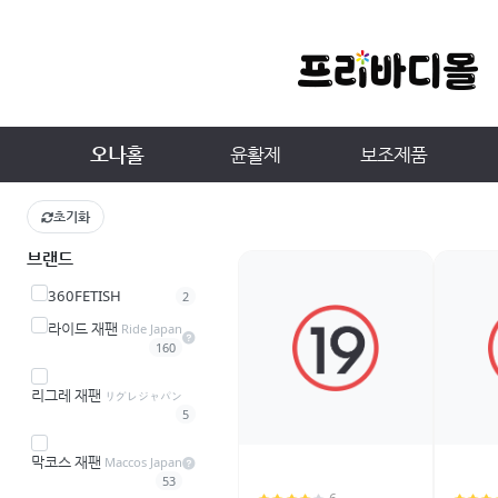
오나홀
윤활제
보조제품
초기화
브랜드
360FETISH
2
라이드 재팬
Ride Japan
160
리그레 재팬
リグレジャパン
5
막코스 재팬
Maccos Japan
53