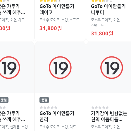
4
2
2
앉은 갸루가
GoTo 아이만들기
GoTo 아이만들기
 쓰게 해주는
레이코
나루미
 오나홀 2
토이즈
,
소형
,
하드
모소우 토이즈
,
소형
,
소프트
모소우 토이즈
,
소형
,
스탠다드
900원
31,800원
31,800원
품절
품절
앉은 갸루가
GoTo 아이만들기
거리감이 변함없는
 쓰게 해주는
안리
친척 아줌마를
 오나홀 4
욕실에서 참교육
토이즈
,
신제품
,
소형
,
모소우 토이즈
,
소형
,
하드
모소우 토이즈
,
소형
,