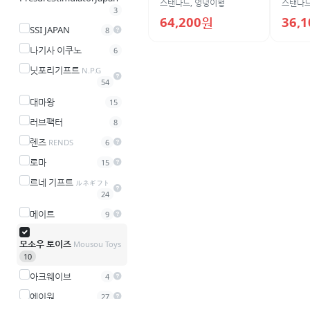
스탠다드
,
엉덩이형
스탠다
3
64,200원
36,
SSI JAPAN
8
나기사 이쿠노
6
닛포리기프트
N.P.G
54
대마왕
15
러브팩터
8
렌즈
RENDS
6
로마
15
르네 기프트
ルネギフト
24
메이트
9
모소우 토이즈
Mousou Toys
10
아크웨이브
4
에이원
27