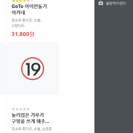
1
불량케어센터
GoTo 아이만들기
아카네
모소우 토이즈
,
소형
,
스탠다드
31,800원
눌러앉은 갸루가
구멍을 쓰게 해주는
이야기 오나홀
모소우 토이즈
,
소형
,
소프트