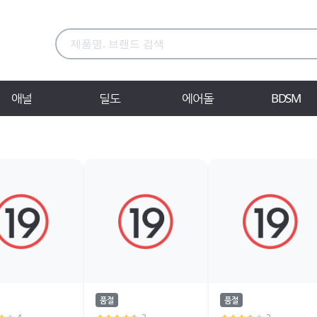
애널
딜도
에어돌
BDSM
품절
품절