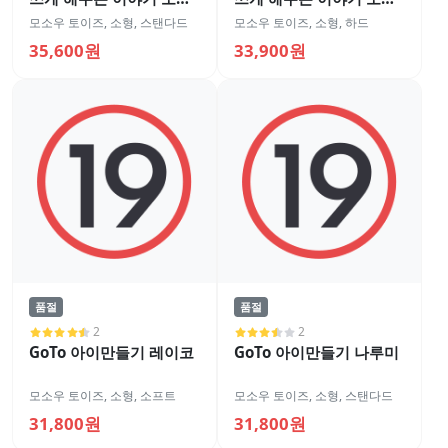
홀 3
홀 2
모소우 토이즈
,
소형
,
스탠다드
모소우 토이즈
,
소형
,
하드
35,600원
33,900원
품절
품절
2
2
GoTo 아이만들기 레이코
GoTo 아이만들기 나루미
모소우 토이즈
,
소형
,
소프트
모소우 토이즈
,
소형
,
스탠다드
31,800원
31,800원