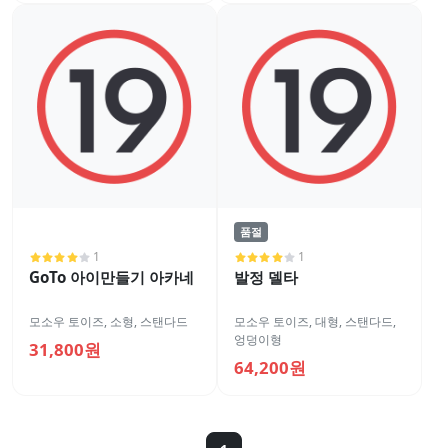
품절
1
1
GoTo 아이만들기 아카네
발정 델타
모소우 토이즈
,
소형
,
스탠다드
모소우 토이즈
,
대형
,
스탠다드
,
엉덩이형
31,800원
64,200원