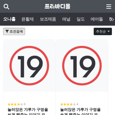
오나홀
윤활제
보조제품
애널
딜도
에어돌
BD
조건검색
추천순
6
4
눌러앉은 갸루가 구멍을
눌러앉은 갸루가 구멍을
쓰게 해주는 이야기 오나
쓰게 해주는 이야기 오나