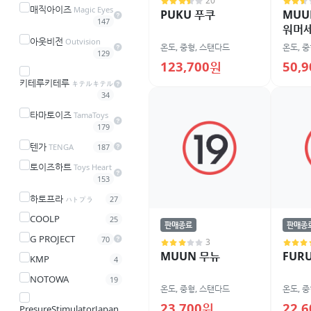
20
매직아이즈
Magic Eyes
PUKU 푸쿠
MUU
147
워머
아웃비전
Outvision
온도
,
중형
,
스탠다드
온도
,
중
129
123,700원
50,
키테루키테루
キテルキテル
34
타마토이즈
TamaToys
179
텐가
TENGA
187
토이즈하트
Toys Heart
153
하토프라
ハトプラ
27
COOLP
25
판매종료
판매종
G PROJECT
70
3
MUUN 무뉴
FUR
KMP
4
NOTOWA
19
온도
,
중형
,
스탠다드
온도
,
중
23,700원
22,
PresureStimulatorJapan