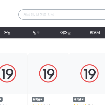
애널
딜도
에어돌
BDSM
료
판매종료
판매종료