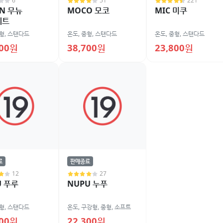
6
51
221
N 무뉴
MOCO 모코
MIC 미쿠
세트
형
,
스탠다드
온도
,
중형
,
스탠다드
온도
,
중형
,
스탠다드
900원
38,700원
23,800원
료
판매종료
12
27
U 푸루
NUPU 누푸
형
,
스탠다드
온도
,
구강형
,
중형
,
소프트
600원
22,300원