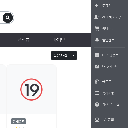
로그인
간편 회원가입
장바구니
코스튬
바이브
알림센터
내 쇼핑정보
높은가격순
내 후기 관리
블로그
공지사항
자주 묻는 질문
1:1 문의
판매종료