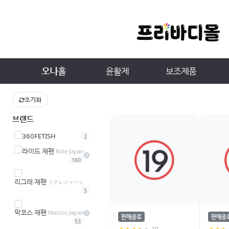
오나홀
윤활제
보조제품
초기화
브랜드
360FETISH
2
라이드 재팬
Ride Japan
160
리그레 재팬
リグレジャパン
5
막코스 재팬
Maccos Japan
판매종료
판매종
53