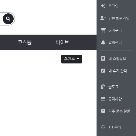
로그인
간편 회원가입
장바구니
코스튬
바이브
알림센터
내 쇼핑정보
추천순
내 후기 관리
블로그
공지사항
자주 묻는 질문
1:1 문의