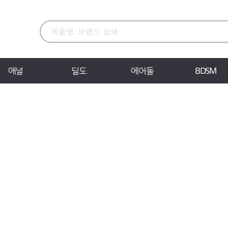
애널
딜도
에어돌
BDSM