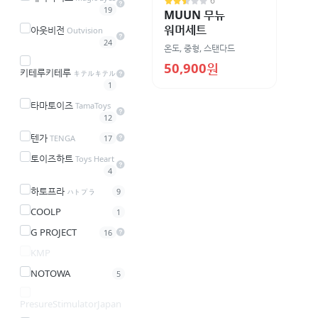
6
19
MUUN 무뉴
워머세트
아웃비전
Outvision
24
온도
,
중형
,
스탠다드
50,900원
키테루키테루
キテルキテル
1
타마토이즈
TamaToys
12
텐가
TENGA
17
토이즈하트
Toys Heart
4
하토프라
ハトプラ
9
COOLP
1
G PROJECT
16
KMP
NOTOWA
5
PresureStimulatorJapan