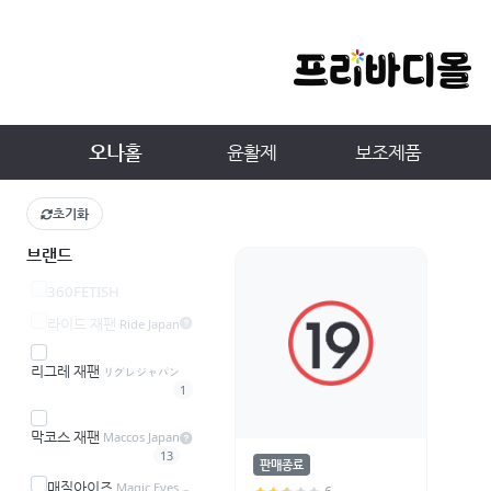
오나홀
윤활제
보조제품
초기화
브랜드
360FETISH
라이드 재팬
Ride Japan
리그레 재팬
リグレジャパン
1
막코스 재팬
Maccos Japan
13
판매종료
매직아이즈
Magic Eyes