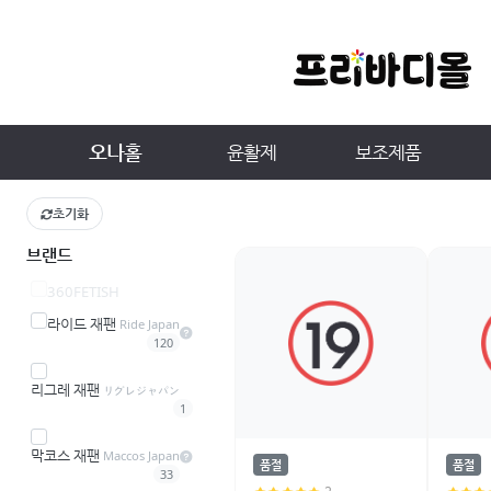
오나홀
윤활제
보조제품
초기화
브랜드
360FETISH
라이드 재팬
Ride Japan
120
리그레 재팬
リグレジャパン
1
막코스 재팬
Maccos Japan
품절
품절
33