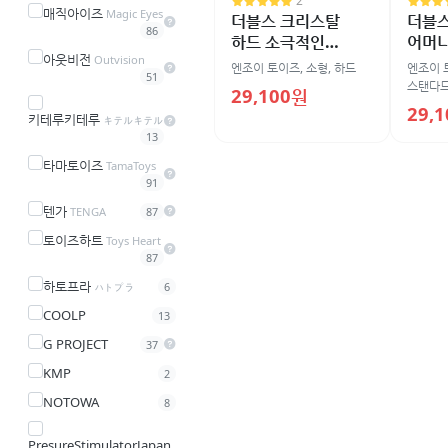
2
매직아이즈
Magic Eyes
더블스 크리스탈
더블
86
하드 소극적인
어머
아웃비전
언니와 장난꾸러기
딸 -
Outvision
엔조이 토이즈
,
소형
,
하드
엔조이 
51
여동생 - 비관통형
스탠다
29,100원
29,
키테루키테루
キテルキテル
13
타마토이즈
TamaToys
91
텐가
TENGA
87
토이즈하트
Toys Heart
87
하토프라
ハトプラ
6
COOLP
13
G PROJECT
37
KMP
2
NOTOWA
8
PresureStimulatorJapan