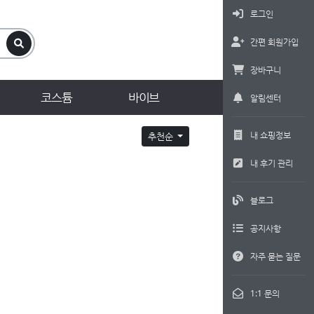
로그인
간편 회원가입
장바구니
코스튬
바이브
알림센터
내 쇼핑정보
추천순
내 후기 관리
블로그
공지사항
자주 묻는 질문
1:1 문의