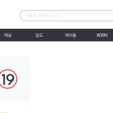
애널
딜도
에어돌
BDSM