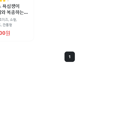
1
스 욕심쟁이
니와 복종하는
 관통형
토이즈
,
소형
,
드
,
관통형
100원
1