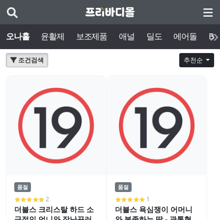
오나홀
윤활제
보조제품
애널
딜도
에어돌
BD
조건검색
추천순
품절
품절
2
1
더블스 크리스탈 하드 소
더블스 욕심쟁이 어머니
극적인 언니와 장난꾸러
와 복종하는 딸 - 관통형