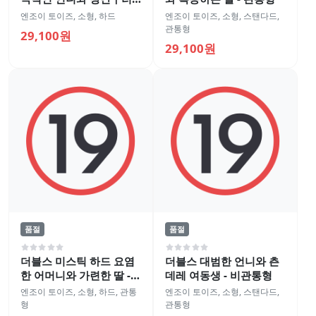
기 여동생 - 비관통형
엔조이 토이즈
,
소형
,
하드
엔조이 토이즈
,
소형
,
스탠다드
,
관통형
29,100원
29,100원
품절
품절
더블스 미스틱 하드 요염
더블스 대범한 언니와 츤
한 어머니와 가련한 딸 -
데레 여동생 - 비관통형
관통형
엔조이 토이즈
,
소형
,
하드
,
관통
엔조이 토이즈
,
소형
,
스탠다드
,
형
관통형