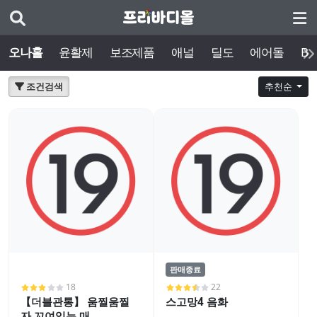
오나홀
윤활제
보조제품
애널
딜도
에어돌
BD
조건검색
추천순
판매종료
18
22
【더블관통】 움찔움찔
스고망4 음화
자 꼬여있는 매