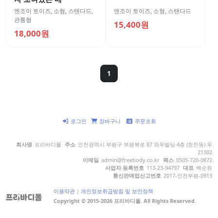
엔조이 토이즈
,
소형
,
스탠다드
,
엔조이 토이즈
,
소형
,
스탠다드
관통형
15,400원
18,000원
1
로그인
장바구니
주문조회
회사명
프리바디몰
주소
인천광역시 부평구 부평북로 87 와우빌딩 4층 (청천동) 우
21302
이메일
admin@freebody.co.kr
팩스
0505-720-0872
사업자 등록번호
113-23-94797
대표
백순원
통신판매업신고번호
2017-인천부평-0913
이용약관
|
개인정보취급방침 및 보안정책
Copyright © 2015-2026 프리바디몰. All Rights Reserved.