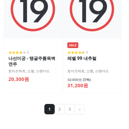
SALE
3
3
나선미궁 - 탱글주름육벽
레벨 99 내추럴
연주
토이즈하트
,
소형
,
스탠다드
토이즈하트
,
소형
,
스탠다드
20,300원
(5%)
32,800원
31,200원
1
2
3
›