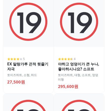
5
4
EX 말랑갸루 끈적 뒷줄기
야하고 엉덩이가 큰 누나,
자극
좋아하시나요? 소프트
토이즈하트
,
소형
,
하드
토이즈하트
,
대형
,
소프트
,
엉덩
이형
27,500원
295,600원