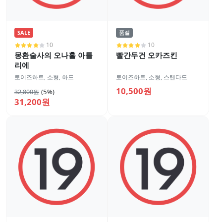
SALE
품절
10
10
몽환술사의 오나홀 아틀
빨간두건 오카즈킨
리에
토이즈하트
,
소형
,
하드
토이즈하트
,
소형
,
스탠다드
10,500원
(5%)
32,800원
31,200원