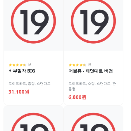
16
15
바부밀착 BIG
더블유 - 제멋대로 버전
토이즈하트
,
중형
,
스탠다드
토이즈하트
,
소형
,
스탠다드
,
관
통형
31,100원
6,800원