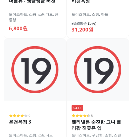
더블유 - 생글생글 버전
비경욕정
토이즈하트
,
소형
,
스탠다드
,
관
토이즈하트
,
소형
,
하드
통형
(5%)
32,800원
6,800원
31,200원
SALE
6
6
온천욕정 3
펠라낼름 순진한 그녀 롤
리팝 짓궂은 입
토이즈하트
,
소형
,
스탠다드
토이즈하트
,
구강형
,
소형
,
스탠