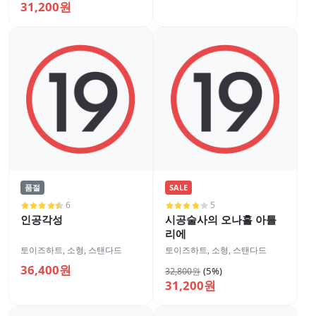
31,200원
품절
SALE
6
5
인공각성
시공술사의 오나홀 아틀
리에
토이즈하트
,
소형
,
스탠다드
토이즈하트
,
소형
,
스탠다드
36,400원
(5%)
32,800원
31,200원