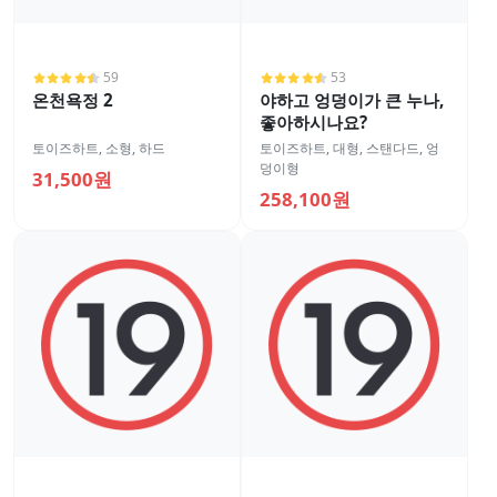
59
53
온천욕정 2
야하고 엉덩이가 큰 누나,
좋아하시나요?
토이즈하트
,
소형
,
하드
토이즈하트
,
대형
,
스탠다드
,
엉
덩이형
31,500원
258,100원