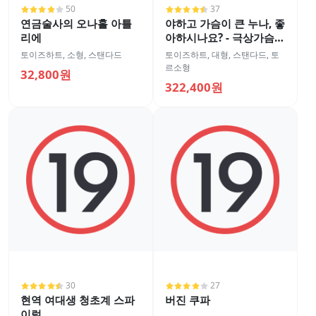
50
37
연금술사의 오나홀 아틀
야하고 가슴이 큰 누나, 좋
리에
아하시나요? - 극상가슴
게키시코 바디
토이즈하트
,
소형
,
스탠다드
토이즈하트
,
대형
,
스탠다드
,
토
르소형
32,800원
322,400원
30
27
현역 여대생 청초계 스파
버진 쿠파
이럴