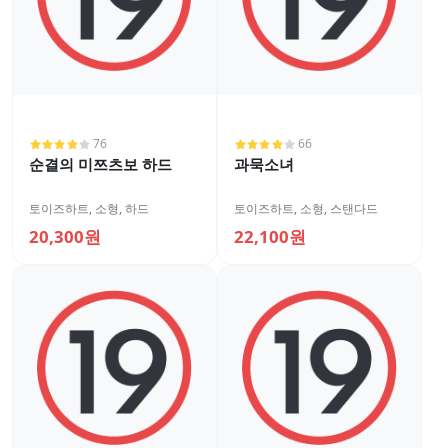
76
66
순결의 미쯔츠보 하드
과묵소녀
토이즈하트
,
소형
,
하드
토이즈하트
,
소형
,
스탠다드
20,300원
22,100원