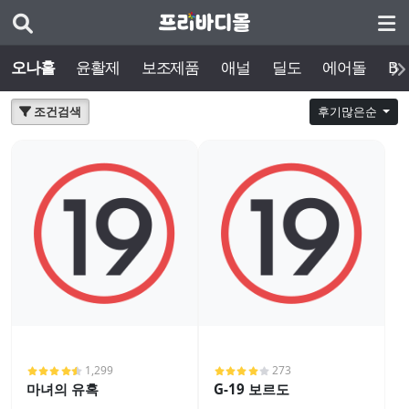
오나홀
윤활제
보조제품
애널
딜도
에어돌
BD
조건검색
후기많은순
1,299
273
마녀의 유혹
G-19 보르도