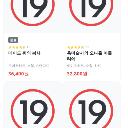
품절
15
11
메이드 씨의 봉사
흑마술사의 오나홀 아틀
리에
토이즈하트
,
소형
,
스탠다드
토이즈하트
,
소형
,
하드
36,400원
32,800원