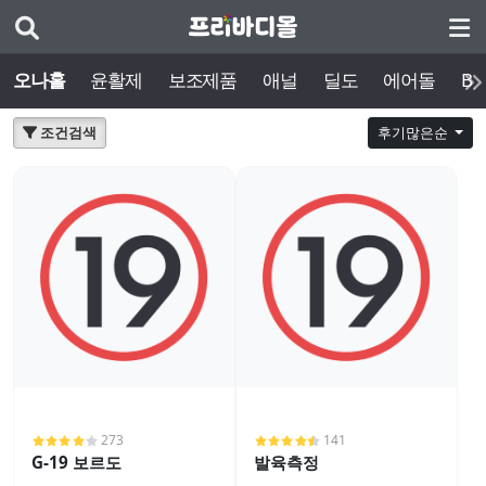
오나홀
윤활제
보조제품
애널
딜도
에어돌
BD
조건검색
후기많은순
273
141
G-19 보르도
발육측정