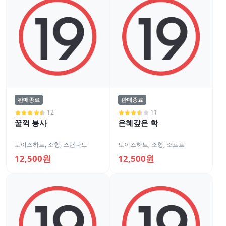
판매종료
판매종료
12
11
꿀꺽 봉사
은혜갚은 학
토이즈하트
,
소형
,
스탠다드
토이즈하트
,
소형
,
소프트
12,500원
12,500원