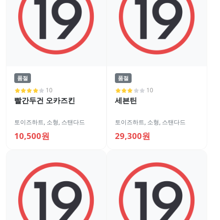
품절
품절
10
10
빨간두건 오카즈킨
세븐틴
토이즈하트
,
소형
,
스탠다드
토이즈하트
,
소형
,
스탠다드
10,500원
29,300원