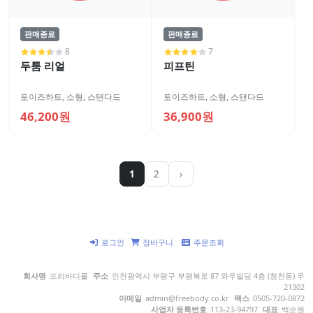
판매종료
판매종료
8
7
두툼 리얼
피프틴
토이즈하트
,
소형
,
스탠다드
토이즈하트
,
소형
,
스탠다드
46,200원
36,900원
1
2
›
로그인
장바구니
주문조회
회사명
프리바디몰
주소
인천광역시 부평구 부평북로 87 와우빌딩 4층 (청천동) 우
21302
이메일
admin@freebody.co.kr
팩스
0505-720-0872
사업자 등록번호
113-23-94797
대표
백순원