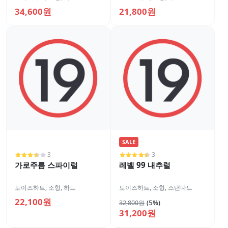
34,600원
21,800원
SALE
3
3
가로주름 스파이럴
레벨 99 내추럴
토이즈하트
,
소형
,
하드
토이즈하트
,
소형
,
스탠다드
22,100원
(5%)
32,800원
31,200원