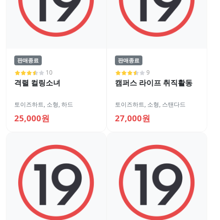
판매종료
판매종료
10
9
격렬 컬링소녀
캠퍼스 라이프 취직활동
토이즈하트
,
소형
,
하드
토이즈하트
,
소형
,
스탠다드
25,000원
27,000원