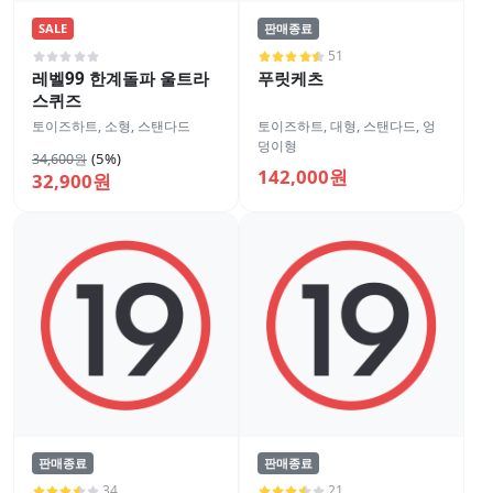
SALE
판매종료
51
레벨99 한계돌파 울트라
푸릿케츠
스퀴즈
토이즈하트
,
소형
,
스탠다드
토이즈하트
,
대형
,
스탠다드
,
엉
덩이형
(5%)
34,600원
142,000원
32,900원
판매종료
판매종료
34
21