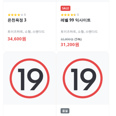
SALE
6
6
온천욕정 3
레벨 99 익사이트
토이즈하트
,
소형
,
스탠다드
토이즈하트
,
소형
,
스탠다드
34,600원
(5%)
32,800원
31,200원
품절