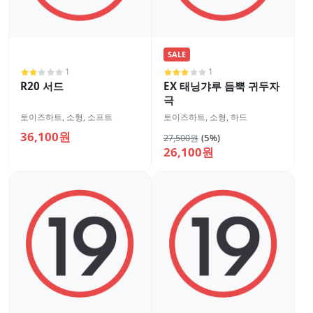
SALE
1
1
R20 서드
EX 태닝갸루 듬뿍 귀두자
극
토이즈하트
,
소형
,
소프트
토이즈하트
,
소형
,
하드
36,100원
(5%)
27,500원
26,100원