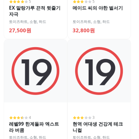
5
5
EX 말랑갸루 끈적 뒷줄기
메이드 씨의 야한 벌서기
자극
토이즈하트
,
소형
,
하드
토이즈하트
,
소형
,
하드
27,500원
32,800원
4
3
레벨99 한계돌파 엑스트
현역 여대생 건강계 테크
라 버큠
니컬
토이즈하트
,
소형
,
하드
토이즈하트
,
소형
,
하드