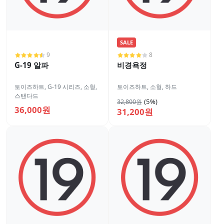
SALE
9
8
G-19 알파
비경욕정
토이즈하트
,
G-19 시리즈
,
소형
,
토이즈하트
,
소형
,
하드
스탠다드
(5%)
32,800원
36,000원
31,200원