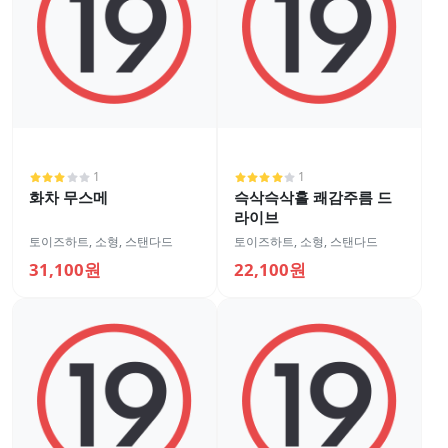
1
1
화차 무스메
슥삭슥삭홀 쾌감주름 드
라이브
토이즈하트
,
소형
,
스탠다드
토이즈하트
,
소형
,
스탠다드
31,100원
22,100원