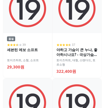
품절
39
37
세븐틴 에보 소프트
야하고 가슴이 큰 누나, 좋
아하시나요? - 극상가슴
게키시코 바디
토이즈하트
,
소형
,
소프트
토이즈하트
,
대형
,
스탠다드
,
토
르소형
29,300원
322,400원