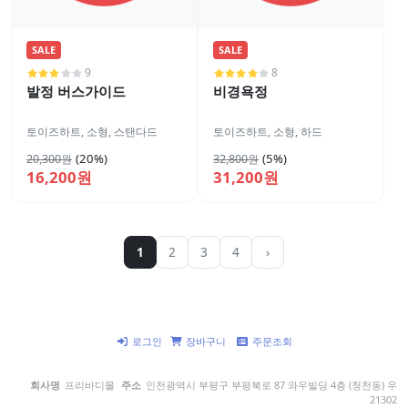
SALE
SALE
9
8
발정 버스가이드
비경욕정
토이즈하트
,
소형
,
스탠다드
토이즈하트
,
소형
,
하드
(20%)
(5%)
20,300원
32,800원
16,200원
31,200원
1
2
3
4
›
로그인
장바구니
주문조회
회사명
프리바디몰
주소
인천광역시 부평구 부평북로 87 와우빌딩 4층 (청천동) 우
21302