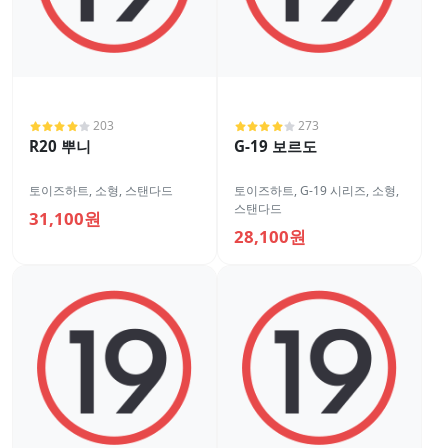
203
273
R20 뿌니
G-19 보르도
토이즈하트
,
소형
,
스탠다드
토이즈하트
,
G-19 시리즈
,
소형
,
스탠다드
31,100원
28,100원