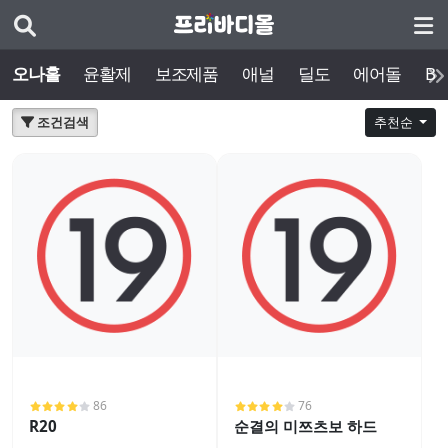
오나홀
윤활제
보조제품
애널
딜도
에어돌
BD
조건검색
추천순
86
76
R20
순결의 미쯔츠보 하드