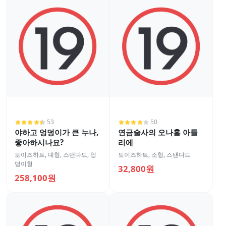
53
50
야하고 엉덩이가 큰 누나,
연금술사의 오나홀 아틀
좋아하시나요?
리에
토이즈하트
,
대형
,
스탠다드
,
엉
토이즈하트
,
소형
,
스탠다드
덩이형
32,800원
258,100원