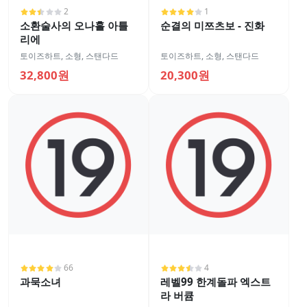
2
1
소환술사의 오나홀 아틀
순결의 미쯔츠보 - 진화
리에
토이즈하트
,
소형
,
스탠다드
토이즈하트
,
소형
,
스탠다드
32,800원
20,300원
66
4
과묵소녀
레벨99 한계돌파 엑스트
라 버큠