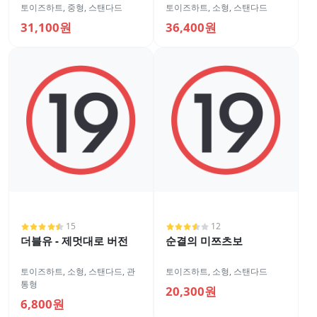
토이즈하트
,
중형
,
스탠다드
토이즈하트
,
소형
,
스탠다드
31,100원
36,400원
15
12
더블유 - 제멋대로 버전
순결의 미쯔츠보
토이즈하트
,
소형
,
스탠다드
,
관
토이즈하트
,
소형
,
스탠다드
통형
20,300원
6,800원