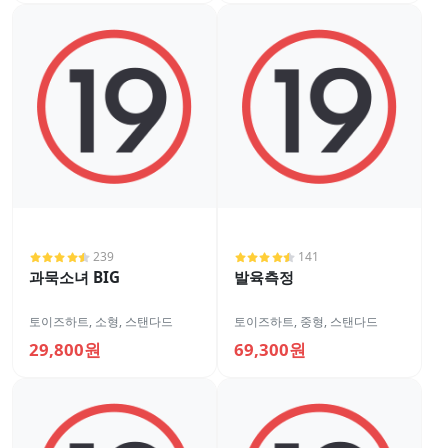
239
141
과묵소녀 BIG
발육측정
토이즈하트
,
소형
,
스탠다드
토이즈하트
,
중형
,
스탠다드
29,800원
69,300원