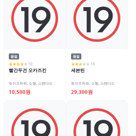
품절
품절
10
10
빨간두건 오카즈킨
세븐틴
토이즈하트
,
소형
,
스탠다드
토이즈하트
,
소형
,
스탠다드
10,500원
29,300원