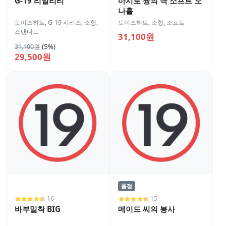
G-19 리얼리티
마시로 짱의 극 소프트 오
나홀
토이즈하트
,
G-19 시리즈
,
소형
,
토이즈하트
,
소형
,
소프트
스탠다드
31,100원
(5%)
31,100원
29,500원
품절
16
15
바부밀착 BIG
메이드 씨의 봉사