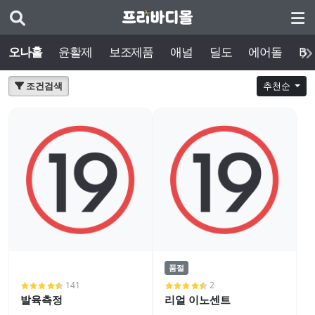
오나홀
윤활제
보조제품
애널
딜도
에어돌
BD
조건검색
추천순
품절
141
2
발육측정
리얼 이노센트