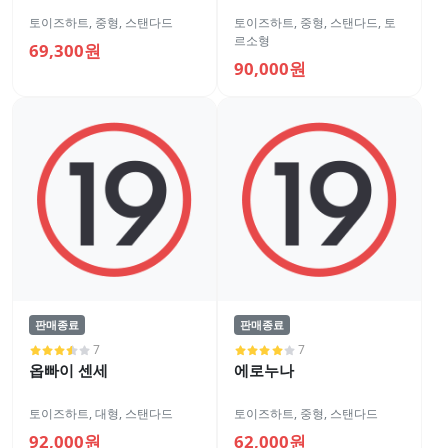
토이즈하트
,
중형
,
스탠다드
토이즈하트
,
중형
,
스탠다드
,
토
르소형
69,300원
90,000원
판매종료
판매종료
7
7
옵빠이 센세
에로누나
토이즈하트
,
대형
,
스탠다드
토이즈하트
,
중형
,
스탠다드
92,000원
62,000원