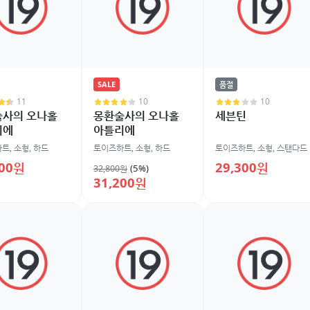
SALE
품절
11
10
10
술사의 오나홀
몽환술사의 오나홀
세븐틴
리에
아틀리에
하트
,
소형
,
하드
토이즈하트
,
소형
,
하드
토이즈하트
,
소형
,
스탠다드
800원
29,300원
(5%)
32,800원
31,200원