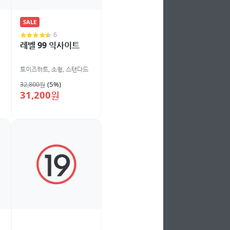
SALE
6
레벨 99 익사이트
토이즈하트
,
소형
,
스탠다드
(5%)
32,800원
31,200원