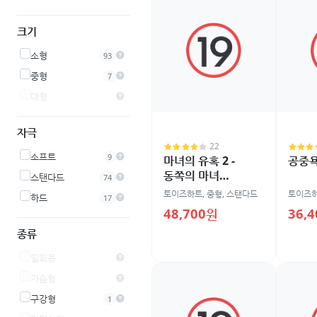
크기
소형
93
중형
7
대형
자극
22
소프트
9
마녀의 유혹 2 -
공중
동쪽의 마녀
스탠다드
74
나타나다
토이즈하트
,
중형
,
스탠다드
토이즈
하드
17
48,700원
36,
종류
일회용
가슴형
구강형
1