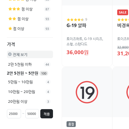
점 이상
87
SALE
점 이상
93
9
G-19 알파
비경
점 이상
93
토이즈하트
,
G-19 시리즈
,
토이즈
가격
소형
,
스탠다드
32,80
36,000원
31,
전체 보기
2만 5천원 이하
44
2만 5천원 ~ 5만원
100
5만원 ~ 10만원
4
10만원 ~ 20만원
4
20만원 이상
3
~
적용
품절