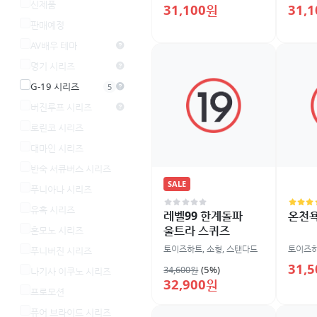
신제품
31,100원
31,
판매예정
AV배우 테마
명기 시리즈
G-19 시리즈
5
버진루프 시리즈
로린코 시리즈
대마인 시리즈
반숙 서큐버스 시리즈
SALE
푸니아나 시리즈
유혹 시리즈
레벨99 한계돌파
온천욕
울트라 스퀴즈
혼모노 시리즈
토이즈하트
,
소형
,
스탠다드
토이즈
푸니버진 시리즈
31,
(5%)
34,600원
나기사 이쿠노 시리즈
32,900원
프로모션
퓨어 브라이드 시리즈