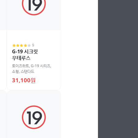
9
G-19 시크릿
우테루스
토이즈하트
,
G-19 시리즈
,
소형
,
스탠다드
31,100원