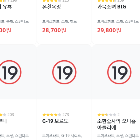
1,299
225
239
 유혹
온천욕정
과묵소녀 BIG
하트
,
중형
,
스탠다드
토이즈하트
,
소형
,
하드
토이즈하트
,
소형
,
스탠다드
700원
28,700원
29,800원
203
273
2
 뿌니
G-19 보르도
소환술사의 오나홀
아틀리에
하트
,
소형
,
스탠다드
토이즈하트
,
G-19 시리즈
,
토이즈하트
,
소형
,
스탠다드