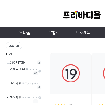
오나홀
윤활제
보조제품
초기화
브랜드
360FETISH
2
라이드 재팬
Ride Japan
65
리그레 재팬
リグレジャパン
4
막코스 재팬
Maccos Japan
20