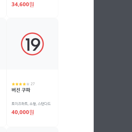
34,600원
27
버진 쿠파
토이즈하트
,
소형
,
스탠다드
40,000원