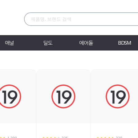
애널
딜도
에어돌
BDSM