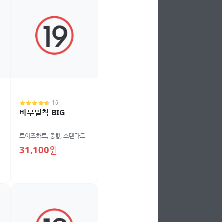
16
바부밀착 BIG
토이즈하트
,
중형
,
스탠다드
31,100원