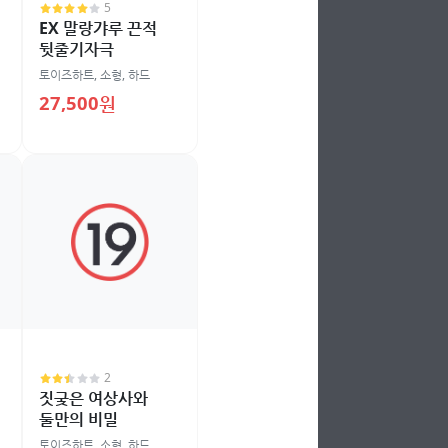
5
EX 말랑갸루 끈적
뒷줄기자극
토이즈하트
,
소형
,
하드
27,500원
2
짓궂은 여상사와
둘만의 비밀
토이즈하트
,
소형
,
하드