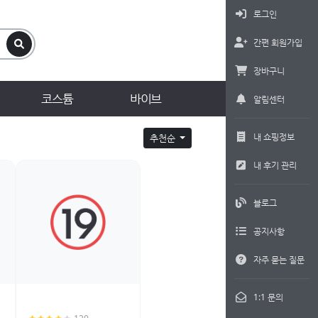
로그인
간편 회원가입
장바구니
코스튬
바이브
알림센터
내 쇼핑정보
추천순
내 후기 관리
블로그
공지사항
자주 묻는 질문
1:1 문의