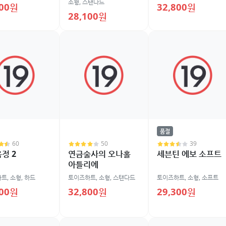
소형
,
스탠다드
100원
32,800원
28,100원
품절
60
50
39
정 2
연금술사의 오나홀
세븐틴 에보 소프트
아틀리에
하트
,
소형
,
하드
토이즈하트
,
소형
,
스탠다드
토이즈하트
,
소형
,
소프트
500원
32,800원
29,300원