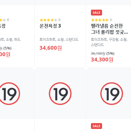
SALE
8
6
6
욕정
온천욕정 3
펠라낼름 순진한
그녀 롤리팝 짓궂은
입
하트
,
소형
,
하드
토이즈하트
,
소형
,
스탠다드
토이즈하트
,
구강형
,
소형
,
스탠다드
34,600원
(5%)
0원
200원
(5%)
36,100원
34,300원
SALE