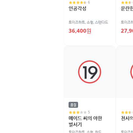
6
인공각성
문란한
토이즈하트
,
소형
,
스탠다드
토이즈
36,400원
27,
품절
5
메이드 씨의 야한
천사의
벌서기
토이즈하트
,
소형
,
하드
토이즈