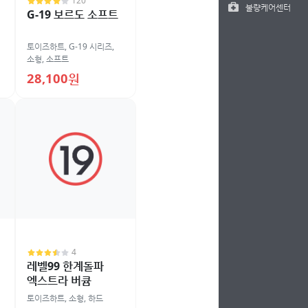
120
불량케어센터
G-19 보르도 소프트
토이즈하트
,
G-19 시리즈
,
소형
,
소프트
28,100원
4
레벨99 한계돌파
엑스트라 버큠
토이즈하트
,
소형
,
하드