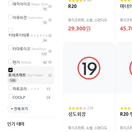
86
매직아이즈
Magic Eyes
R20
마녀의
70
아웃비전
Outvision
토이즈하트
,
소형
,
스탠다드
토이즈
70
29,300원
45,
키테루키테루
キテルキテル
24
타마토이즈
TamaToys
123
텐가
TENGA
43
토이즈하트
Toys Heart
100
하토프라
ハトプラ
17
COOLP
24
220
+ 전체 보기
성도회장
R20
인기 테마
토이즈하트
,
소형
,
스탠다드
토이즈