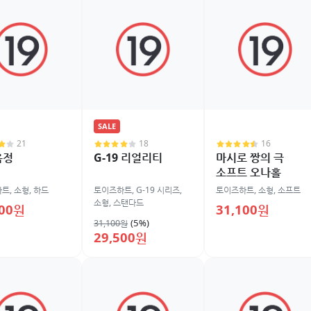
SALE
21
18
16
욕정
G-19 리얼리티
마시로 짱의 극
소프트 오나홀
하트
,
소형
,
하드
토이즈하트
,
G-19 시리즈
,
토이즈하트
,
소형
,
소프트
소형
,
스탠다드
400원
31,100원
(5%)
31,100원
29,500원